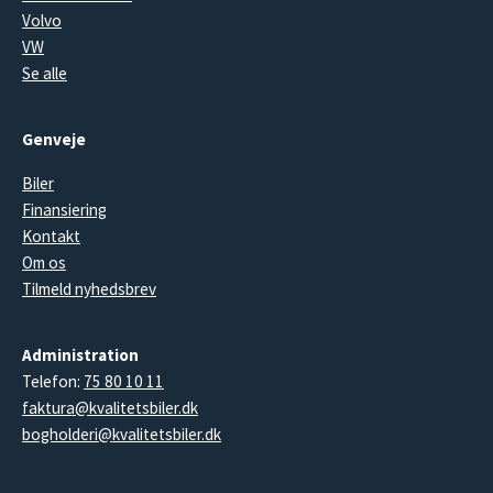
Volvo
VW
Se alle
Genveje
Biler
Finansiering
Kontakt
Om os
Tilmeld nyhedsbrev
Administration
Telefon:
75 80 10 11
faktura@kvalitetsbiler.dk
bogholderi@kvalitetsbiler.dk