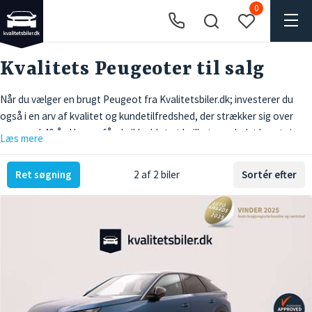
0
Kvalitets Peugeoter til salg
Når du vælger en brugt Peugeot fra Kvalitetsbiler.dk; investerer du
også i en arv af kvalitet og kundetilfredshed, der strækker sig over
mere end 40 år. Hos os får du ikke blot et hvilket som helst køretøj,
Læs mere
men en pålidelig følgesvend for dine daglige køreture. Vores brugte
Peugeot-modeller tilbyder ikke kun en økonomisk attraktiv løsning,
Ret søgning
2 af 2 biler
Sortér efter
men er også nøje udvalgte for deres stil og komfort, så du kan være
sikker på, at din bil er klar til at indtage vejene med elegance.
Oplev forskellen med en brugt
Peugeot
Når du vælger en brugt Peugeot fra Kvalitetsbiler.dk, vælger du ikke
kun en økonomisk fordelagtig løsning, men også en bil, der er kendt
for sin pålidelighed og holdbarhed. Peugeot er berømt for at designe