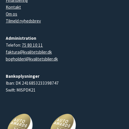
Finansiering
Kontakt
Om os
Tilmeld nyhedsbrev
Administration
Telefon:
75 80 10 11
faktura@kvalitetsbiler.dk
bogholderi@kvalitetsbiler.dk
Bankoplysninger
Iban: DK 2416853233398747
Swift: MISPDK21