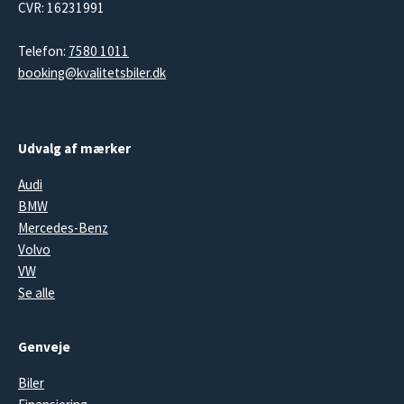
CVR: 16231991
Telefon:
7580 1011
booking@kvalitetsbiler.dk
Udvalg af mærker
Audi
BMW
Mercedes-Benz
Volvo
VW
Se alle
Genveje
Biler