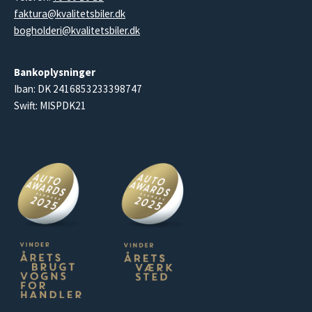
faktura@kvalitetsbiler.dk
bogholderi@kvalitetsbiler.dk
Bankoplysninger
Iban: DK 2416853233398747
Swift: MISPDK21