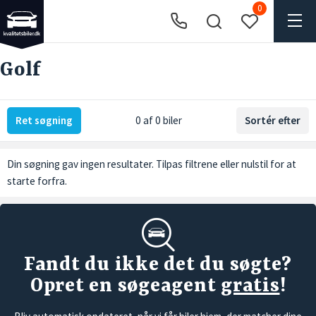
0
Golf
Ret søgning
0 af 0 biler
Sortér efter
Din søgning gav ingen resultater. Tilpas filtrene eller
nulstil
for at
starte forfra.
Fandt du ikke det du søgte?
Opret en søgeagent
gratis
!