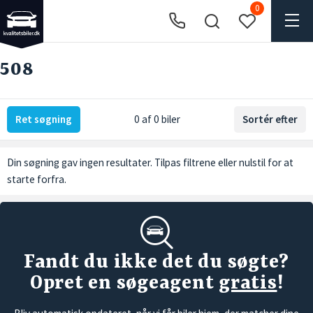
0
508
Ret søgning
0 af 0 biler
Sortér efter
Din søgning gav ingen resultater. Tilpas filtrene eller
nulstil
for at
starte forfra.
Fandt du ikke det du søgte?
Opret en søgeagent
gratis
!