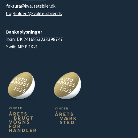
faktura@kvalitetsbiler.dk
bogholderi@kvalitetsbiler.dk
Bankoplysninger
Iban: DK 2416853233398747
Swift: MISPDK21