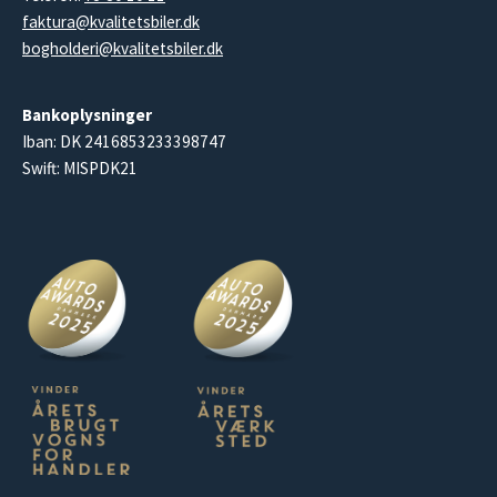
faktura@kvalitetsbiler.dk
bogholderi@kvalitetsbiler.dk
Bankoplysninger
Iban: DK 2416853233398747
Swift: MISPDK21