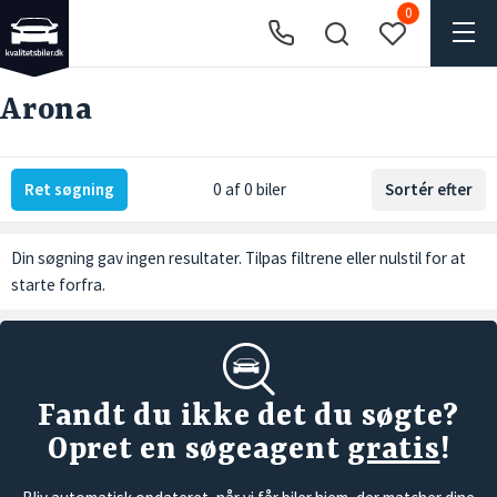
0
Arona
Ret søgning
0 af 0 biler
Sortér efter
Din søgning gav ingen resultater. Tilpas filtrene eller
nulstil
for at
starte forfra.
Fandt du ikke det du søgte?
Opret en søgeagent
gratis
!