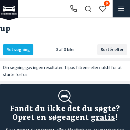
0
up
Ret søgning
0 af 0 biler
Sortér efter
Din søgning gav ingen resultater. Tilpas filtrene eller
nulstil
for at
starte forfra.
Fandt du ikke det du søgte?
Opret en søgeagent
gratis
!