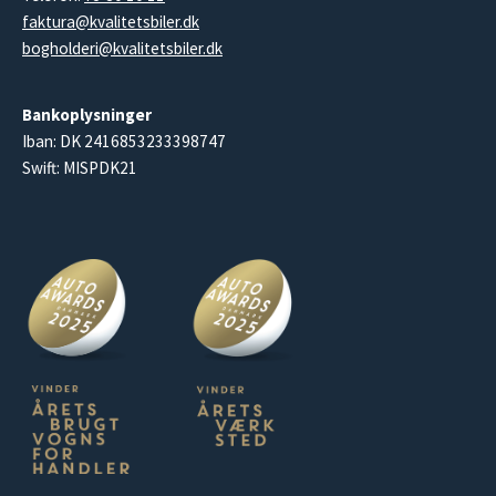
faktura@kvalitetsbiler.dk
bogholderi@kvalitetsbiler.dk
Bankoplysninger
Iban: DK 2416853233398747
Swift: MISPDK21