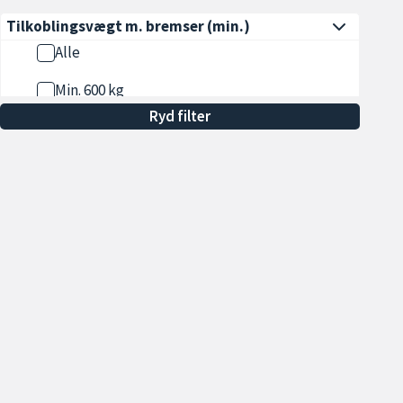
Tilkoblingsvægt m. bremser
(min.)
Alle
Min. 600 kg
Ryd filter
Min. 700 kg
Min. 800 kg
Min. 900 kg
Min. 1000 kg
Vis flere
Udstyr
7 Personers
Åbningstider
Sa