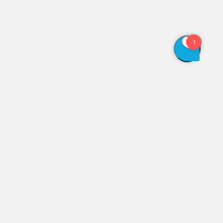
Vis åbningstider
Genveje