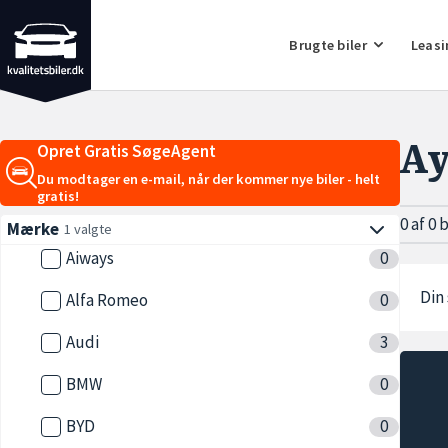
Brugte biler
Leasi
A
Opret Gratis SøgeAgent
Du modtager en e-mail, når der kommer nye biler - helt
gratis!
0 af 0 
Mærke
1 valgte
Aiways
0
Din 
Alfa Romeo
0
Audi
3
BMW
0
BYD
0