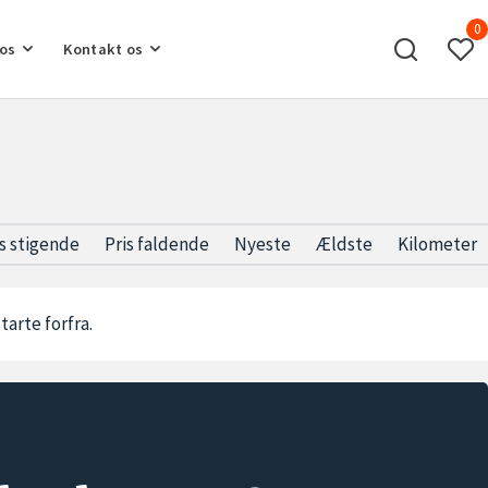
0
os
Kontakt os
is stigende
Pris faldende
Nyeste
Ældste
Kilometer
starte forfra.