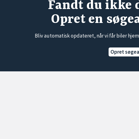
Fandt du ikke 
Opret en søge
Bliv automatisk opdateret, når vi får biler hjem
Opret søge