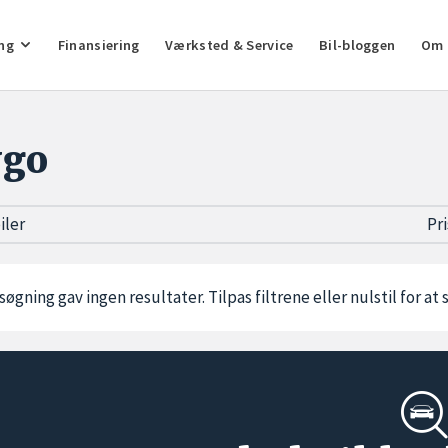
ng
Finansiering
Værksted & Service
Bil-bloggen
Om 
ygo
biler
Pr
søgning gav ingen resultater. Tilpas filtrene eller
nulstil
for at 