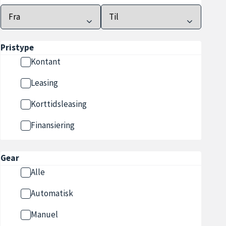
Pristype
Kontant
Leasing
Korttidsleasing
Finansiering
Gear
Alle
Automatisk
Manuel