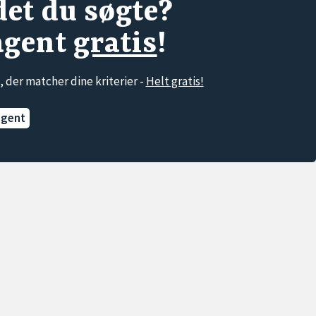
det du søgte?
agent
gratis
!
, der matcher dine kriterier -
Helt gratis!
agent