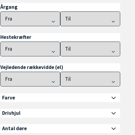
Årgang
Hestekræfter
Vejledende rækkevidde (el)
Farve
Drivhjul
Antal døre