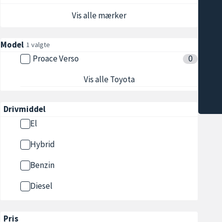
Vis alle mærker
Model
1 valgte
Proace Verso
0
Vis alle Toyota
Drivmiddel
El
Hybrid
Benzin
Diesel
Pris