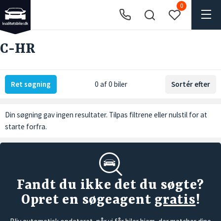
0
C-HR
Ret søgning
0 af 0 biler
Sortér efter
Din søgning gav ingen resultater. Tilpas filtrene eller
nulstil
for at
starte forfra.
Fandt du ikke det du søgte?
Opret en søgeagent
gratis
!