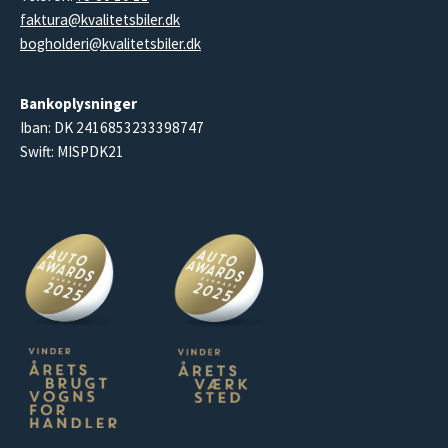
faktura@kvalitetsbiler.dk
bogholderi@kvalitetsbiler.dk
Bankoplysninger
Iban: DK 2416853233398747
Swift: MISPDK21