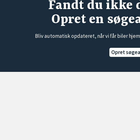
Fandt du ikke 
Opret en søge
Bliv automatisk opdateret, når vi får biler hjem
Opret søge