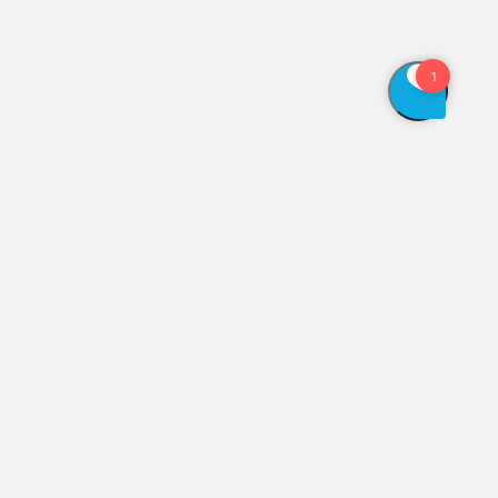
Vis åbningstider
Genveje