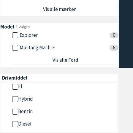
Vis alle mærker
Model
1 valgte
Explorer
0
Mustang Mach-E
6
Vis alle Ford
Drivmiddel
El
Hybrid
Benzin
Diesel