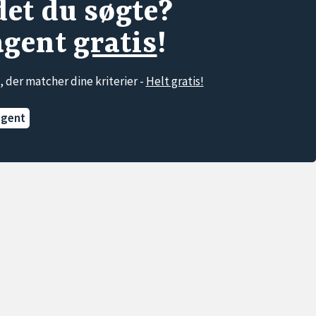
det du søgte?
agent
gratis
!
, der matcher dine kriterier -
Helt gratis!
agent