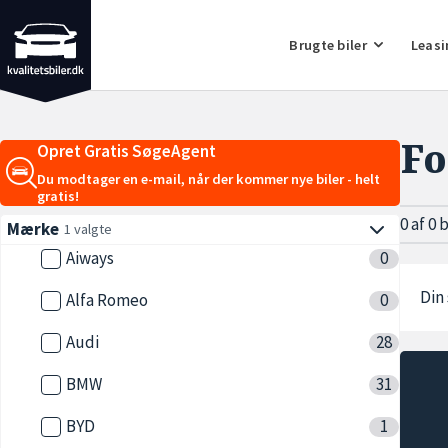
Brugte biler
Leasi
Fo
Opret Gratis SøgeAgent
Du modtager en e-mail, når der kommer nye biler - helt
gratis!
0 af 0 
Mærke
1 valgte
Aiways
0
Din 
Alfa Romeo
0
Audi
28
BMW
31
BYD
1