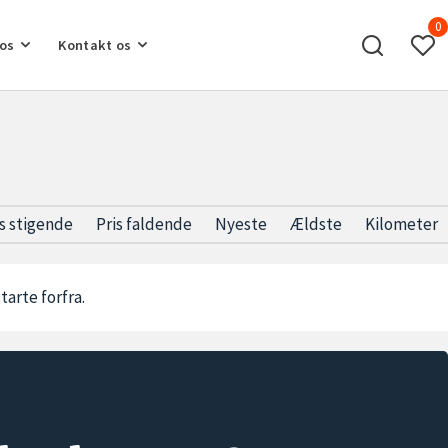
0
os
Kontakt os
is stigende
Pris faldende
Nyeste
Ældste
Kilometer
starte forfra.