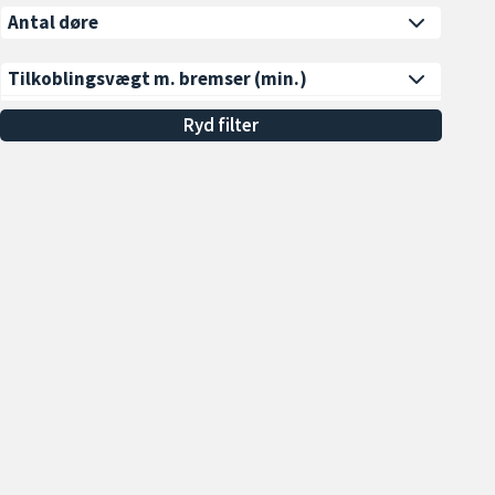
Antal døre
Tilkoblingsvægt m. bremser
(min.)
Alle
Ryd filter
Min. 600 kg
Min. 700 kg
Min. 800 kg
Min. 900 kg
Min. 1000 kg
Vis flere
Åbningstider
Sa
Udstyr
Hverdage 09.00 - 17.00
To