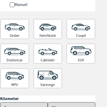
Manuel
Sedan
Hatchback
Coupé
Stationcar
Cabriolet
SUV
MPV
Varevogn
Kilometer