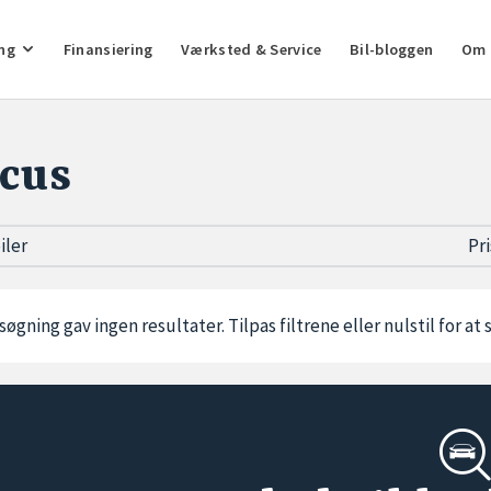
ng
Finansiering
Værksted & Service
Bil-bloggen
Om 
cus
biler
Pr
søgning gav ingen resultater. Tilpas filtrene eller
nulstil
for at 