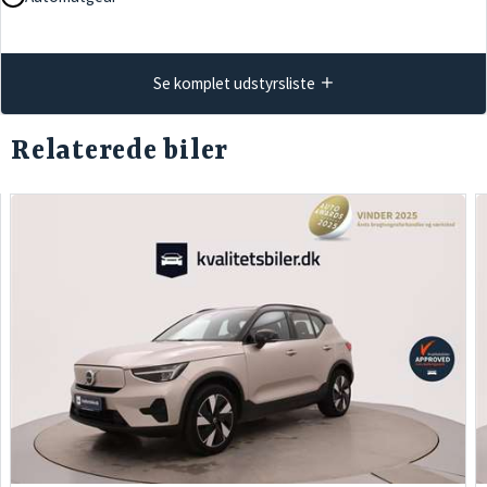
Se komplet udstyrsliste
Relaterede biler