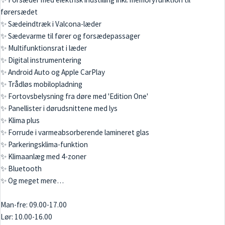
førersædet
✨ Sædeindtræk i Valcona-læder
✨ Sædevarme til fører og forsædepassager
✨ Multifunktionsrat i læder
✨ Digital instrumentering
✨ Android Auto og Apple CarPlay
✨ Trådløs mobilopladning
✨ Fortovsbelysning fra døre med 'Edition One'
✨ Panellister i dørudsnittene med lys
✨ Klima plus
✨ Forrude i varmeabsorberende lamineret glas
✨ Parkeringsklima-funktion
✨ Klimaanlæg med 4-zoner
✨ Bluetooth
✨ Og meget mere…
Man-fre: 09.00-17.00
Lør: 10.00-16.00