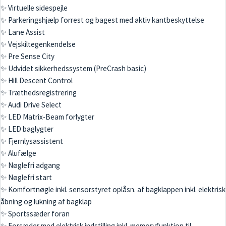
✨ Virtuelle sidespejle
✨ Parkeringshjælp forrest og bagest med aktiv kantbeskyttelse
✨ Lane Assist
✨ Vejskiltegenkendelse
✨ Pre Sense City
✨ Udvidet sikkerhedssystem (PreCrash basic)
✨ Hill Descent Control
✨ Træthedsregistrering
✨ Audi Drive Select
✨ LED Matrix-Beam forlygter
✨ LED baglygter
✨ Fjernlysassistent
✨ Alufælge
✨ Nøglefri adgang
✨ Nøglefri start
✨ Komfortnøgle inkl. sensorstyret oplåsn. af bagklappen inkl. elektrisk
åbning og lukning af bagklap
✨ Sportssæder foran
✨ Forsæder med elektrisk indstilling inkl. memoryfunktion til