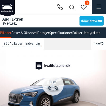
0
Audi E-tron
Book prøvetur
SV 941671
Billeder
Priser & Økonomi
Detaljer
Specifikationer
Pakker
Udstyrsliste
360° billeder
Indvendig
Gem
360°