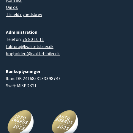
Kontakt
Om os
Tilmeld nyhedsbrev
Administration
Telefon:
75 80 10 11
faktura@kvalitetsbiler.dk
bogholderi@kvalitetsbiler.dk
Bankoplysninger
Iban: DK 2416853233398747
Swift: MISPDK21