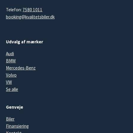
Telefon:
7580 1011
booking@kvalitetsbiler.dk
Udvalg af mærker
Audi
BMW
Mercedes-Benz
Volvo
VW
Se alle
Genveje
Biler
Finansiering