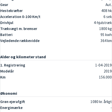
Gear
Aut.
Hestekræfter
408 hk
Acceleration 0-100 Km/t
6 sek
Drivhjul
4-hjulstræk
Trækvægt m. bremser
1800 kg
Batteri
95 kwh
Vejledende rækkevidde
364 km
Alder og kilometer stand
1. Registrering
1-04-2019
Modelår
2019
Km
156.000
Økonomi
Grøn ejerafgift
1080 kr. årligt
Energimærke
-