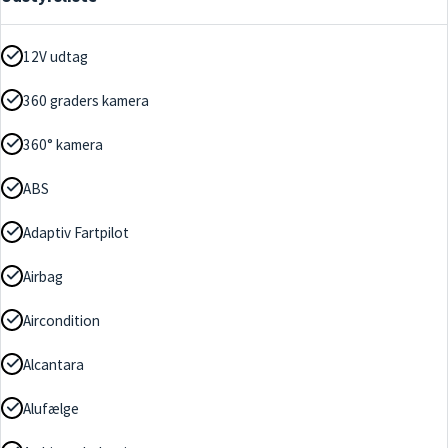
12V udtag
360 graders kamera
360° kamera
ABS
Adaptiv Fartpilot
Airbag
Aircondition
Alcantara
Alufælge