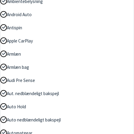
Ambientebelysning
Android Auto
Antispin
Apple CarPlay
Armlæn
Armlæn bag
Audi Pre Sense
Aut. nedblændeligt bakspejl
Auto Hold
Auto nedblændeligt bakspejl
Automatgear