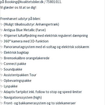
på Booking@kvalitetsbiler.dk / 75801011.
Vi glæder os til at se dig!
Fremhævet udstyr på bilen:
✨ (Muligt tilkøbsudstyr: Anhængertræk)
✨ Antigua Blue Metallic (farve)
✨ 4 hjørnet luftaffjedring med elektrisk reguleret dæmpning
✨ 360° kamera med 3D-funktion
✨ Panoramatagsystem med el-soltag og elektrisk solskærm
✨ Elektrisk bagklap
✨ Bremsekalibre orangelakerede
✨ Connect pakke
✨ Soundpakke
✨ Assistentpakken Tour
✨ Opbevaringspakke
✨ Lyspakke
✨ Adaptiv fartpilot inkl. follow to stop og speed-limiter
✨ Navigationssystem (high)
✨ Front- og bakkamerasystem og to sidekameraer