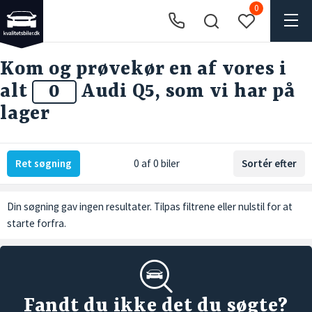
0
Kom og prøvekør en af vores i
alt
0
Audi Q5, som vi har på
lager
Ret søgning
0 af 0 biler
Sortér efter
Din søgning gav ingen resultater. Tilpas filtrene eller
nulstil
for at
starte forfra.
Fandt du ikke det du søgte?