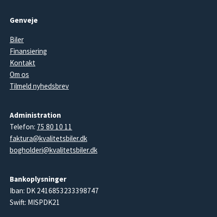
Genveje
Biler
Finansiering
Kontakt
Om os
Tilmeld nyhedsbrev
Administration
Telefon:
75 80 10 11
faktura@kvalitetsbiler.dk
bogholderi@kvalitetsbiler.dk
Bankoplysninger
Iban: DK 2416853233398747
Swift: MISPDK21