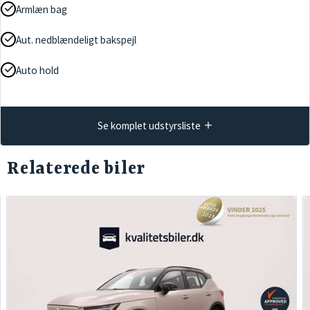
Armlæn bag
Aut. nedblændeligt bakspejl
Auto hold
Se komplet udstyrsliste
Relaterede biler