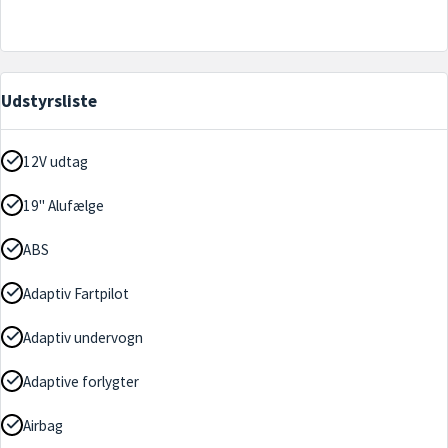
Udstyrsliste
12V udtag
19" Alufælge
ABS
Adaptiv Fartpilot
Adaptiv undervogn
Adaptive forlygter
Airbag