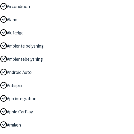
Aircondition
Alarm
Alufælge
Ambiente belysning
Ambientebelysning
Android Auto
Antispin
App integration
Apple CarPlay
Armlæn