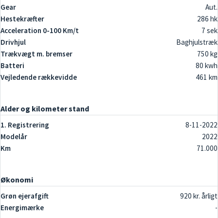
Gear
Aut.
Hestekræfter
286 hk
Acceleration 0-100 Km/t
7 sek
Drivhjul
Baghjulstræk
Trækvægt m. bremser
750 kg
Batteri
80 kwh
Vejledende rækkevidde
461 km
Alder og kilometer stand
1. Registrering
8-11-2022
Modelår
2022
Km
71.000
Økonomi
Grøn ejerafgift
920 kr. årligt
Energimærke
-