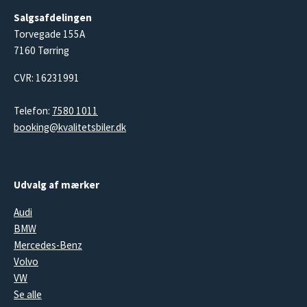
Salgsafdelingen
Torvegade 155A
7160 Tørring
CVR: 16231991
Telefon:
7580 1011
booking@kvalitetsbiler.dk
Udvalg af mærker
Audi
BMW
Mercedes-Benz
Volvo
VW
Se alle