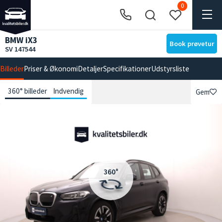
0
BMW iX3
Book prøvetur
SV 147544
Billeder
Priser & Økonomi
Detaljer
Specifikationer
Udstyrsliste
360° billeder
Indvendig
Gem
360°