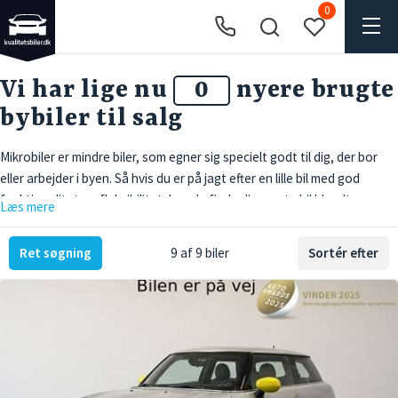
0
Vi har lige nu
nyere brugte
bybiler til salg
Mikrobiler er mindre biler, som egner sig specielt godt til dig, der bor
eller arbejder i byen. Så hvis du er på jagt efter en lille bil med god
funktionalitet og fleksibilitet, kan du finde din næste bil blandt vores
Læs mere
store udvalg herunder.
Ret søgning
9 af 9 biler
Sortér efter