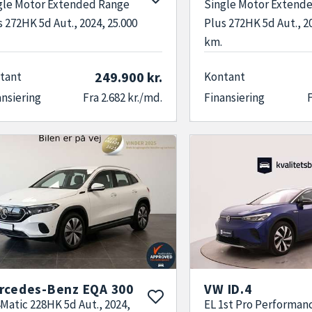
gle Motor Extended Range
Single Motor Extend
s 272HK 5d Aut., 2024, 25.000
Plus 272HK 5d Aut., 2
km.
249.900 kr.
tant
Kontant
ansiering
Fra 2.682 kr./md.
Finansiering
F
rcedes-Benz EQA 300
VW ID.4
4Matic 228HK 5d Aut., 2024,
EL 1st Pro Performan