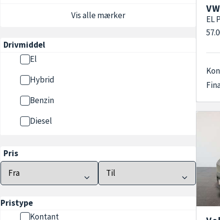
VW
Vis alle mærker
EL 
57.
Drivmiddel
El
Kon
Hybrid
Fin
Benzin
Diesel
Pris
Pristype
Kontant