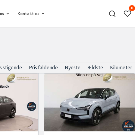
0
os
Kontakt os
is stigende
Pris faldende
Nyeste
Ældste
Kilometer