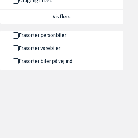
Aftageligt træk
Vis flere
Frasorter personbiler
Frasorter varebiler
Frasorter biler på vej ind