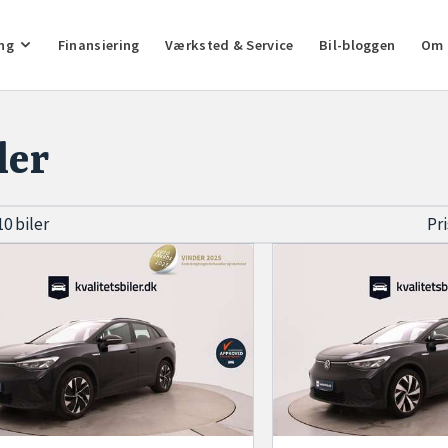
ng
Finansiering
Værksted & Service
Bil-bloggen
Om 
ler
10 biler
Pr