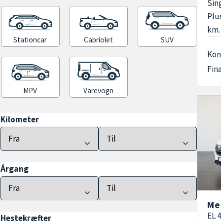
Sin
Plu
km.
Stationcar
Cabriolet
SUV
Kon
Fin
MPV
Varevogn
Kilometer
Årgang
Me
EL 
Hestekræfter