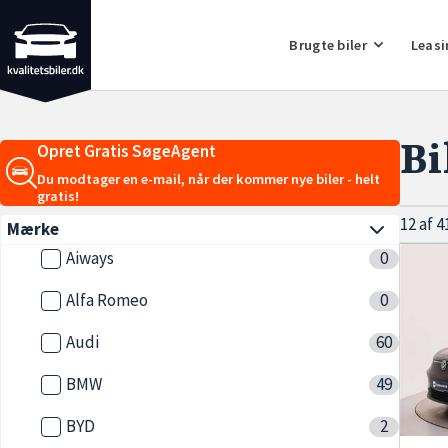
Brugte biler
Leasi
Bi
Opret Gratis SøgeAgent
Du modtager en e-mail, når der kommer nye biler - helt
gratis!
12 af 4
Mærke
Aiways
0
Alfa Romeo
0
Audi
60
BMW
49
BYD
2