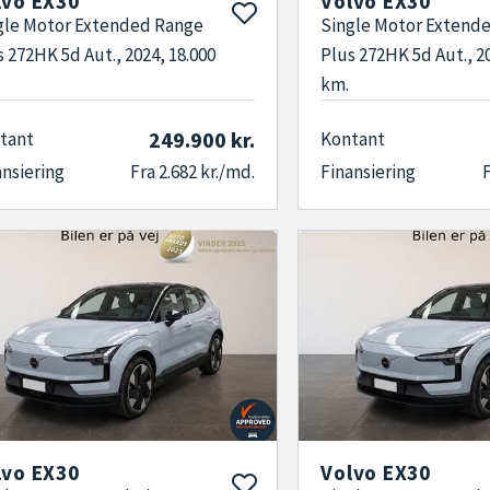
lvo EX30
Volvo EX30
gle Motor Extended Range
Single Motor Extend
s 272HK 5d Aut., 2024, 18.000
Plus 272HK 5d Aut., 2
km.
249.900 kr.
tant
Kontant
ansiering
Fra 2.682 kr./md.
Finansiering
F
lvo EX30
Volvo EX30