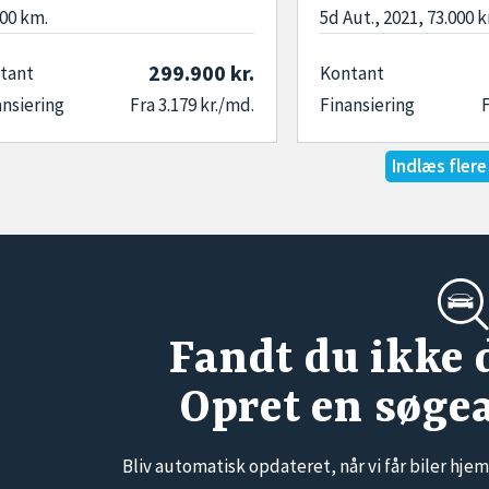
000 km.
5d Aut., 2021, 73.000 
299.900 kr.
tant
Kontant
ansiering
Fra 3.179 kr./md.
Finansiering
F
Indlæs flere 
Fandt du ikke 
Opret en søge
Bliv automatisk opdateret, når vi får biler hjem