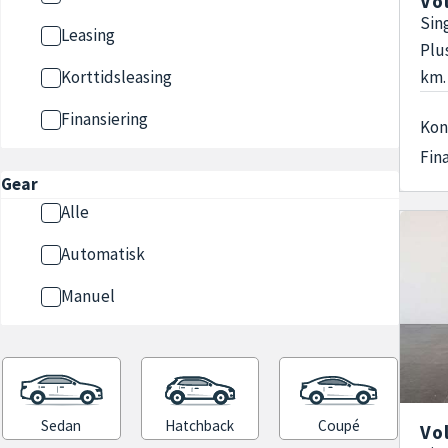
Vo
Sin
Leasing
Plu
km.
Korttidsleasing
Finansiering
Kon
Fin
Gear
Alle
Automatisk
Manuel
Sedan
Hatchback
Coupé
Vo