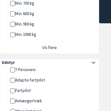
Min. 700 kg
Min. 800 kg
Min. 900 kg
Min. 1000 kg
Vis flere
Udstyr
7 Personers
Adaptiv fartpilot
Fartpilot
Anhængertræk