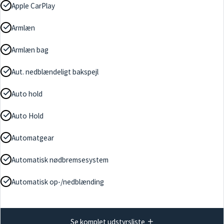
Apple CarPlay
Armlæn
Armlæn bag
Aut. nedblændeligt bakspejl
Auto hold
Auto Hold
Automatgear
Automatisk nødbremsesystem
Automatisk op-/nedblænding
Se komplet udstyrsliste