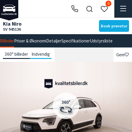
0
Kia Niro
Book prøvetur
SV 945136
Billeder
Priser & Økonomi
Detaljer
Specifikationer
Udstyrsliste
360° billeder
Indvendig
Gem
360°