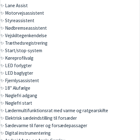
✨ Lane Assist
✨ Motorvejsassistent
✨ Styreassistent
✨ Nødbremseassistent
✨ Vejskiltegenkendelse
✨ Træthedsregistrering
✨ Start/stop-system
✨ Køreprofilvalg
✨ LED forlygter
✨ LED baglygter
✨ Fjernlysassistent
✨ 18" Alufælge
✨ Nøglefri adgang
✨ Nøglefri start
✨ Lædermultifunktionsrat med varme og ratgearskifte
✨ Elektrisk sædeindstilling til forsæder
✨ Sædevarme til fører og forsædepassager
✨ Digital instrumentering