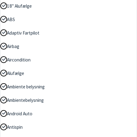
18" Alufælge
ABS
Adaptiv Fartpilot
Airbag
Aircondition
Alufælge
Ambiente belysning
Ambientebelysning
Android Auto
Antispin