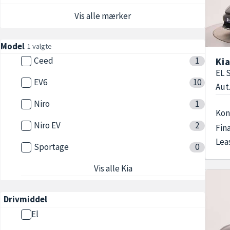
forven
Vis alle mærker
En
bru
Model
1 valgte
teknol
Ceed
1
Ki
det, d
EL 
EV6
10
elbil,
Aut.
ikke b
Niro
1
Kon
Niro EV
2
Fin
Lea
Vælge
Sportage
0
grundi
Vis alle Kia
kvalite
fordel
Drivmiddel
om du
dine b
El