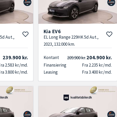
ørsel.
mtiden. EV6-modellen er kendt for sin banebrydende
 funktionalitet med innovation og leverer alt
Kia EV6
 kabine og høj kørekomfort. Samtidig får du en
5d Aut.,
EL Long Range 229HK 5d Aut.,
tninger, hvilket gør den til et attraktivt valg –
2023, 132.000 km.
239.900 kr.
204.900 kr.
Kontant
209.900 kr.
ra 2.583 kr./md.
Finansiering
Fra 2.235 kr./md.
ra 3.800 kr./md.
Leasing
Fra 3.400 kr./md.
ere attraktiv pris end fabriksny. Hos os er alle biler
n med ro i sindet. Vi går aldrig på kompromis med
ltid over 750
brugte kvalitetsbiler
på lager,
r, når du leder efter den helt rigtige bil. Uanset
 højt udstyrsniveau, har vi noget, der passer til