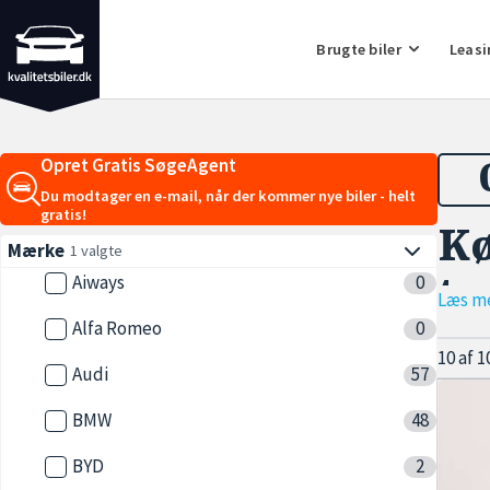
Brugte biler
Leasi
Opret Gratis SøgeAgent
Du modtager en e-mail, når der kommer nye biler - helt
gratis!
Kø
Mærke
1 valgte
Aiways
0
to
Læs m
Alfa Romeo
0
10 af 1
Audi
57
Drømm
BMW
48
i
brugt
af den
BYD
2