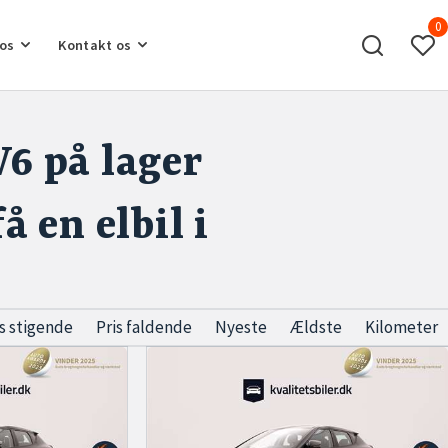
0
os
Kontakt os
6 på lager
 en elbil i
is stigende
Pris faldende
Nyeste
Ældste
Kilometer
. Hos Kvalitetsbiler.dk har vi specialiseret os
et bredt udvalg – herunder flere nyere eksemplarer
lhus
og en Trustpilot-score på 5 stjerner kan du