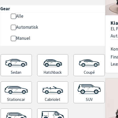
Gear
Alle
Har du
Ki
hjemme
Automatisk
EL 
unødig
Aut.
Manuel
på nær
der gø
Kon
i hånd.
Fin
Lea
Sedan
Hatchback
Coupé
På vor
rækkev
online 
kan du
Stationcar
Cabriolet
SUV
kan ta
Kia EV