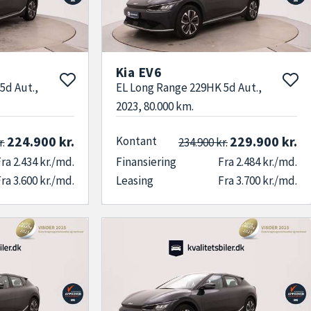
ækre og praktiske funktioner som adaptiv
ckpit med head-up display og avancerede
Kia EV6
 i hverdagen – og som du ofte får med i en brugt
5d Aut.,
EL Long Range 229HK 5d Aut.,
En
brugt Kia EV6
hos os er ikke bare en god handel
2023, 80.000 km.
224.900 kr.
229.900 kr.
Kontant
r.
234.900 kr.
ra 2.434 kr./md.
Finansiering
Fra 2.484 kr./md.
de deres næste
brugte bil
– og herunder mange,
ra 3.600 kr./md.
Leasing
Fra 3.700 kr./md.
t. Vores
familieejede virksomhed
har eksisteret i
g rådgivning. Vi er åbne 7 dage om ugen, så du kan
digt. Vi forstår, at køb af elbil kan rejse
res erfarne rådgivere klar til at guide dig
om opladningsløsninger og garantimuligheder. Når
er med solid erfaring og dyb indsigt i markedet