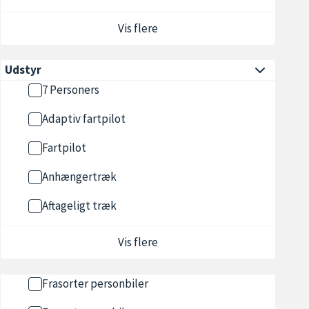
Vis flere
Udstyr
7 Personers
Adaptiv fartpilot
Fartpilot
Anhængertræk
Aftageligt træk
Vis flere
Frasorter personbiler