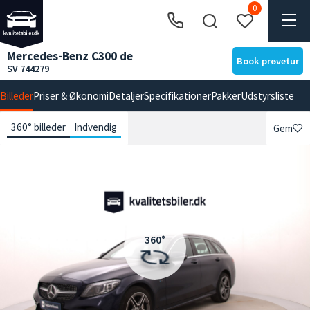
0
Mercedes-Benz C300 de
Book prøvetur
SV 744279
Billeder
Priser & Økonomi
Detaljer
Specifikationer
Pakker
Udstyrsliste
360° billeder
Indvendig
Gem
360°