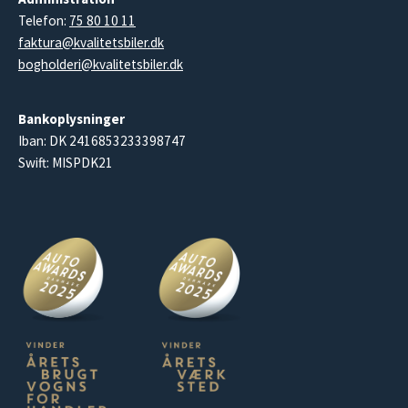
Telefon:
75 80 10 11
faktura@kvalitetsbiler.dk
bogholderi@kvalitetsbiler.dk
Bankoplysninger
Iban: DK 2416853233398747
Swift: MISPDK21