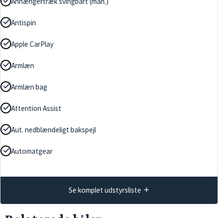
Anhængertræk svingbart (man.)
Antispin
Apple CarPlay
Armlæn
Armlæn bag
Attention Assist
Aut. nedblændeligt bakspejl
Automatgear
Se komplet udstyrsliste