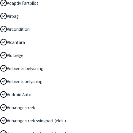
Adaptiv Fartpilot
Airbag
Aircondition
Alcantara
Alufælge
Ambiente belysning
Ambientebelysning
Android Auto
Anhængertræk
Anhængertræk svingbart (elek.)