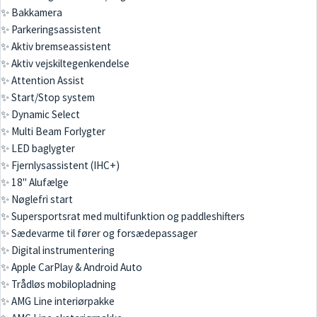
✨ Bakkamera
✨ Parkeringsassistent
✨ Aktiv bremseassistent
✨ Aktiv vejskiltegenkendelse
✨ Attention Assist
✨ Start/Stop system
✨ Dynamic Select
✨ Multi Beam Forlygter
✨ LED baglygter
✨ Fjernlysassistent (IHC+)
✨ 18" Alufælge
✨ Nøglefri start
✨ Supersportsrat med multifunktion og paddleshifters
✨ Sædevarme til fører og forsædepassager
✨ Digital instrumentering
✨ Apple CarPlay & Android Auto
✨ Trådløs mobilopladning
✨ AMG Line interiørpakke