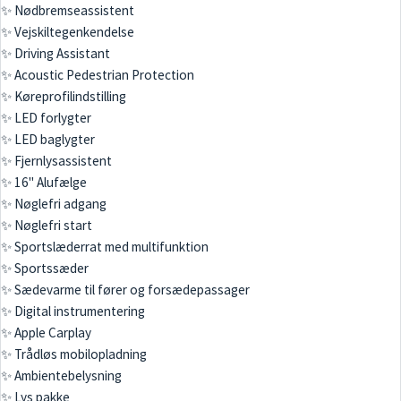
✨ Nødbremseassistent
✨ Vejskiltegenkendelse
✨ Driving Assistant
✨ Acoustic Pedestrian Protection
✨ Køreprofilindstilling
✨ LED forlygter
✨ LED baglygter
✨ Fjernlysassistent
✨ 16" Alufælge
✨ Nøglefri adgang
✨ Nøglefri start
✨ Sportslæderrat med multifunktion
✨ Sportssæder
✨ Sædevarme til fører og forsædepassager
✨ Digital instrumentering
✨ Apple Carplay
✨ Trådløs mobilopladning
✨ Ambientebelysning
✨ Lys pakke