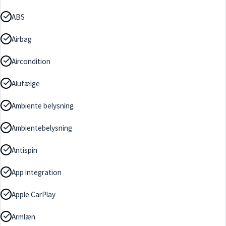
ABS
Airbag
Aircondition
Alufælge
Ambiente belysning
Ambientebelysning
Antispin
App integration
Apple CarPlay
Armlæn