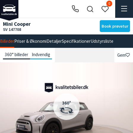
0
Mini Cooper
Book prøvetur
SV 147708
Billeder
Priser & Økonomi
Detaljer
Specifikationer
Udstyrsliste
360° billeder
Indvendig
Gem
360°