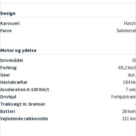
Design
Karosseri
Hatch
Farve
Sølvmetal
Motor og ydelse
Drivmiddel
El
Forbrug
69,2 km/l
Gear
Aut.
Hestekræfter
184 hk
Acceleration 0-100 Km/t
7 sek
Drivhjul
Forhjulstræk
Trækvægt m. bremser
-
Batteri
28 kwh
Vejledende rækkevidde
231 km