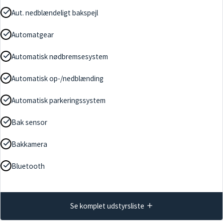
Aut. nedblændeligt bakspejl
Automatgear
Automatisk nødbremsesystem
Automatisk op-/nedblænding
Automatisk parkeringssystem
Bak sensor
Bakkamera
Bluetooth
Se komplet udstyrsliste