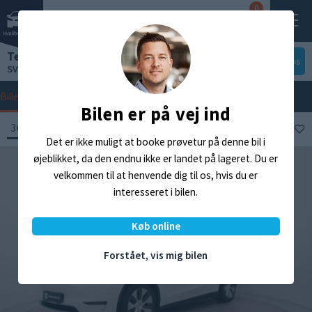
0
Tesla Model Y
På vej ind - kontakt os
SV 147916
Billeder
Priser & Økonomi
Detaljer
Specifikationer
Udstyrsliste
Bilen er på vej ind
360° billeder
Indvendig
Gem
Det er ikke muligt at booke prøvetur på denne bil i
øjeblikket, da den endnu ikke er landet på lageret. Du er
velkommen til at henvende dig til os, hvis du er
interesseret i bilen.
Køb online
360°
Forstået, vis mig bilen