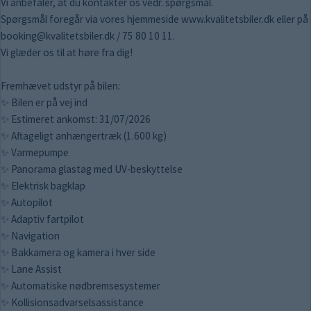
Vi anbefaler, at du kontakter os vedr. spørgsmål.
Spørgsmål foregår via vores hjemmeside www.kvalitetsbiler.dk eller på
booking@kvalitetsbiler.dk / 75 80 10 11.
Vi glæder os til at høre fra dig!
Fremhævet udstyr på bilen:
✨ Bilen er på vej ind
✨ Estimeret ankomst: 31/07/2026
✨ Aftageligt anhængertræk (1.600 kg)
✨ Varmepumpe
✨ Panorama glastag med UV-beskyttelse
✨ Elektrisk bagklap
✨ Autopilot
✨ Adaptiv fartpilot
✨ Navigation
✨ Bakkamera og kamera i hver side
✨ Lane Assist
✨ Automatiske nødbremsesystemer
✨ Kollisionsadvarselsassistance