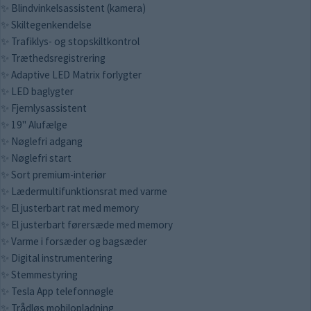
✨ Blindvinkelsassistent (kamera)
✨ Skiltegenkendelse
✨ Trafiklys- og stopskiltkontrol
✨ Træthedsregistrering
✨ Adaptive LED Matrix forlygter
✨ LED baglygter
✨ Fjernlysassistent
✨ 19" Alufælge
✨ Nøglefri adgang
✨ Nøglefri start
✨ Sort premium-interiør
✨ Lædermultifunktionsrat med varme
✨ El justerbart rat med memory
✨ El justerbart førersæde med memory
✨ Varme i forsæder og bagsæder
✨ Digital instrumentering
✨ Stemmestyring
✨ Tesla App telefonnøgle
✨ Trådløs mobilopladning