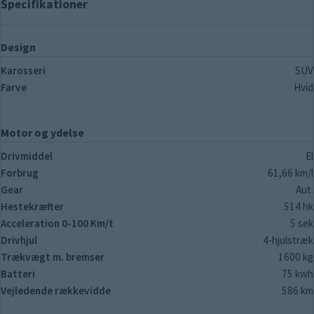
Specifikationer
Design
Karosseri
SUV
Farve
Hvid
Motor og ydelse
Drivmiddel
El
Forbrug
61,66 km/l
Gear
Aut.
Hestekræfter
514 hk
Acceleration 0-100 Km/t
5 sek
Drivhjul
4-hjulstræk
Trækvægt m. bremser
1600 kg
Batteri
75 kwh
Vejledende rækkevidde
586 km