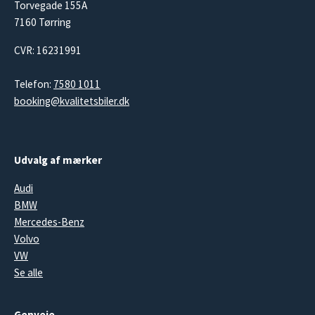
Torvegade 155A
7160 Tørring
CVR: 16231991
Telefon:
7580 1011
booking@kvalitetsbiler.dk
Udvalg af mærker
Audi
BMW
Mercedes-Benz
Volvo
VW
Se alle
Genveje