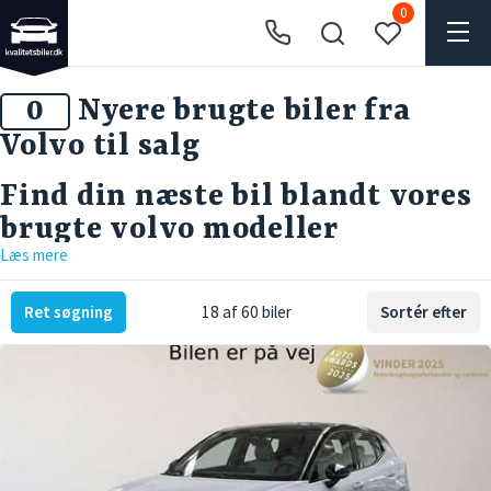
0
Nyere brugte biler fra
Volvo til salg
Find din næste bil blandt vores
brugte volvo modeller
Læs mere
Ret søgning
18 af 60 biler
Sortér efter
Er du på jagt efter en pålidelig bil med høj komfort og lang levetid? Hos
kvalitetsbiler.dk har vi altid et stort udvalg af brugte Volvo-modeller på
lager – klar til dig, der ikke vil gå på kompromis med kvalitet, sikkerhed
og design. Vi har over 250 brugte kvalitetsbiler fordelt over vores fem
hektar store område i Tørring. Uanset om du søger en rummelig
familiebil eller en økonomisk pendlerbil, kan du finde den rette brugte
Volvo hos os. Med mere end 40 års erfaring i branchen ved vi, hvad der