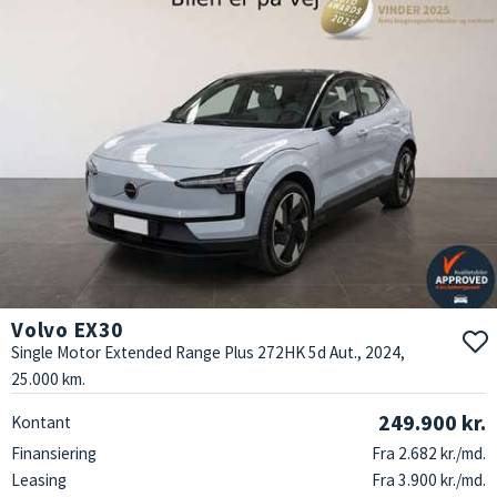
sedan eller en robust SUV. Hvis du har fundet en bil, du er interesseret
i, anbefaler vi, at du booker en prøvetur online. Så har vi bilen klar, når
du ankommer, og du slipper for unødig ventetid.
Uanset om du er på udkig efter din første bil, en rummelig familiebil
eller en pålidelig bil til pendling, er en brugt Volvo fra kvalitetsbiler.dk et
valg, du trygt kan træffe. Vi står klar til at hjælpe dig godt videre – både
online og i butikken. Gør drømmebilen til virkelighed – find din brugte
Volvo i dag på kvalitetsbiler.dk. Book din prøvetur online eller kig forbi i
Tørring – vi glæder os til at byde dig velkommen.
Volvo EX30
Single Motor Extended Range Plus 272HK 5d Aut., 2024,
25.000 km.
249.900 kr.
Kontant
Finansiering
Fra 2.682 kr./md.
Leasing
Fra 3.900 kr./md.