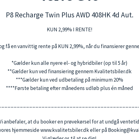
P8 Recharge Twin Plus AWD 408HK 4d Aut.
KUN 2,99% I RENTE!
og få en vanvittig rente på KUN 2,99%, når du finansierer genn
*Gælder kun alle nyere el- og hybridbiler (op til 5 år)
**Gælder kun ved finansiering gennem Kvalitetsbiler.dk
***Gælder kun ved udbetaling på minimum 20%
****Første betaling efter månedens udløb plus én måned
_____________________________________________
Vi anbefaler, at du booker en prøvekørsel for at undgå ventetid
a vores hjemmeside www.kvalitetsbiler.dk eller på Booking@kvali
Vi glæder os til at se dig!