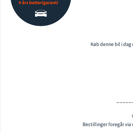
Køb denne bil i dag 
_____
Bestillinger foregår vi