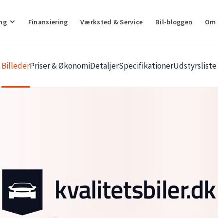
ng
Finansiering
Værksted & Service
Bil-bloggen
Om 
Billeder
Priser & Økonomi
Detaljer
Specifikationer
Udstyrsliste