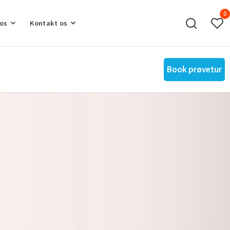
0
os
Kontakt os
Book prøvetur