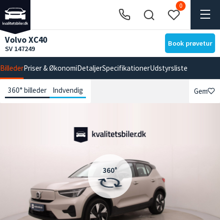
0
Volvo XC40
Book prøvetur
SV 147249
Billeder
Priser & Økonomi
Detaljer
Specifikationer
Udstyrsliste
360° billeder
Indvendig
Gem
360°