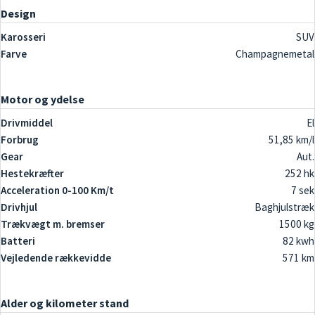
Design
Karosseri
SUV
Farve
Champagnemetal
Motor og ydelse
Drivmiddel
El
Forbrug
51,85 km/l
Gear
Aut.
Hestekræfter
252 hk
Acceleration 0-100 Km/t
7 sek
Drivhjul
Baghjulstræk
Trækvægt m. bremser
1500 kg
Batteri
82 kwh
Vejledende rækkevidde
571 km
Alder og kilometer stand