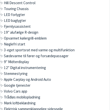
✨ Hill Descent Control
✨ Touring Chassis
✨ LED forlygter
✨ LED baglygter
✨ Fjernlysassistent
✨ 19" alufælge R-design
✨ Opvarmet kølergrill-emblem
✨ Nøglefri start
✨ 3-eget sportsrat med varme og multifunktion
✨ Sædevarme til fører og forsædepassager
✨ 9" Midterdisplay
✨ 12" Digital instrumentering
✨ Stemmestyring
✨ Apple Carplay og Android Auto
✨ Google tjenester
✨ Volvo Cars app
✨ Trådløs mobilopladning
✨ Mørk loftbeklædning
✨ Elektrisk sammenklappelige sidespejle