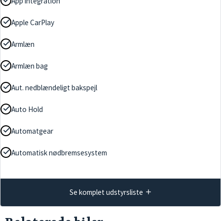
App integration
Apple CarPlay
Armlæn
Armlæn bag
Aut. nedblændeligt bakspejl
Auto Hold
Automatgear
Automatisk nødbremsesystem
Se komplet udstyrsliste