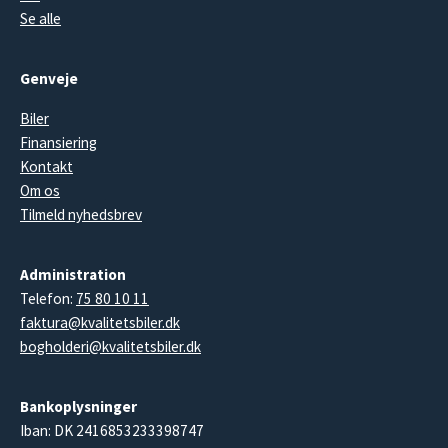
Se alle
Genveje
Biler
Finansiering
Kontakt
Om os
Tilmeld nyhedsbrev
Administration
Telefon:
75 80 10 11
faktura@kvalitetsbiler.dk
bogholderi@kvalitetsbiler.dk
Bankoplysninger
Iban: DK 2416853233398747