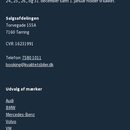
24., 25., 26., og 31. december samt 1. januar holder vi lukket.
Salgsafdelingen
Torvegade 155A
7160 Tørring
CVR: 16231991
Telefon:
7580 1011
booking@kvalitetsbiler.dk
Udvalg af mærker
Audi
BMW
Mercedes-Benz
Volvo
VW