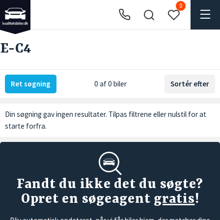
0
E-C4
Ret søgning
0 af 0 biler
Sortér efter
Din søgning gav ingen resultater. Tilpas filtrene eller
nulstil
for at
starte forfra.
Fandt du ikke det du søgte?
Opret en søgeagent
gratis
!