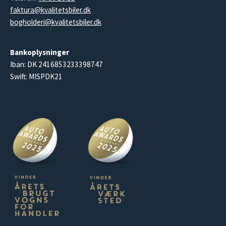
faktura@kvalitetsbiler.dk
bogholderi@kvalitetsbiler.dk
Bankoplysninger
Iban: DK 2416853233398747
Swift: MISPDK21