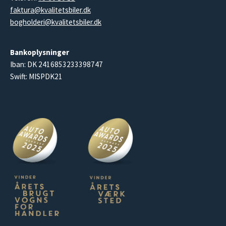
faktura@kvalitetsbiler.dk
bogholderi@kvalitetsbiler.dk
Bankoplysninger
Iban: DK 2416853233398747
Swift: MISPDK21