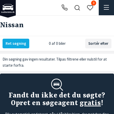
0
Nissan
Ret søgning
0 af 0 biler
Sortér efter
Din søgning gav ingen resultater. Tilpas filtrene eller
nulstil
for at
starte forfra.
Fandt du ikke det du søgte?
Opret en søgeagent
gratis
!