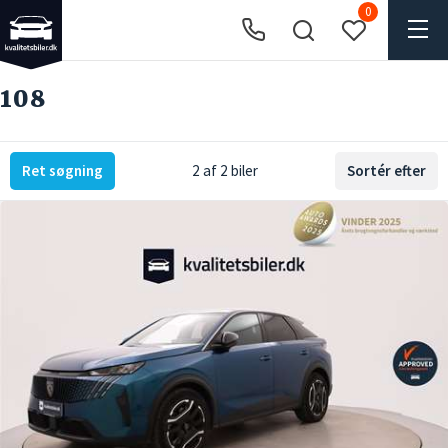
0
108
Ret søgning
2 af 2 biler
Sortér efter