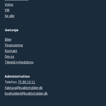
Volvo
VW
Se alle
Genveje
Biler
Finansiering
Kontakt
Om os
Tilmeld nyhedsbrev
Administration
Telefon:
75 80 10 11
faktura@kvalitetsbiler.dk
bogholderi@kvalitetsbiler.dk