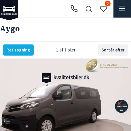
0
Aygo
Ret søgning
1 af 1 biler
Sortér efter