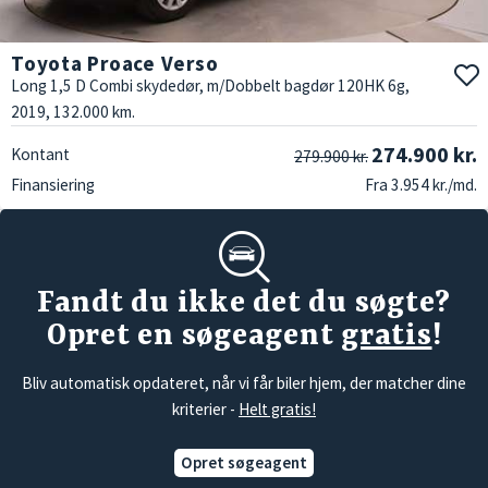
Toyota Proace Verso
Long 1,5 D Combi skydedør, m/Dobbelt bagdør 120HK 6g,
2019, 132.000 km.
274.900 kr.
Kontant
279.900 kr.
Finansiering
Fra 3.954 kr./md.
Fandt du ikke det du søgte?
Opret en søgeagent
gratis
!
Bliv automatisk opdateret, når vi får biler hjem, der matcher dine
kriterier -
Helt gratis!
Opret søgeagent