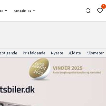
0
os
Kontakt os
is stigende
Pris faldende
Nyeste
Ældste
Kilometer