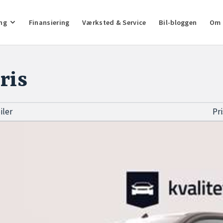
ng
Finansiering
Værksted & Service
Bil-bloggen
Om 
ris
biler
Pr