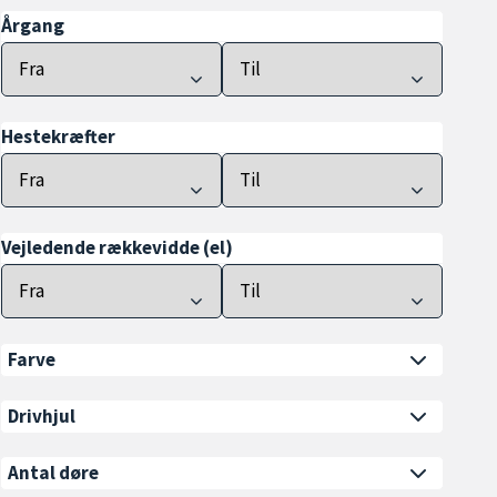
Årgang
Hestekræfter
Vejledende rækkevidde (el)
Farve
Drivhjul
Antal døre