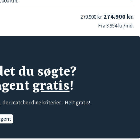
.000 km.
274.900 kr.
279.900 kr.
Fra 3.954 kr./md.
det du søgte?
agent
gratis
!
, der matcher dine kriterier -
Helt gratis!
agent