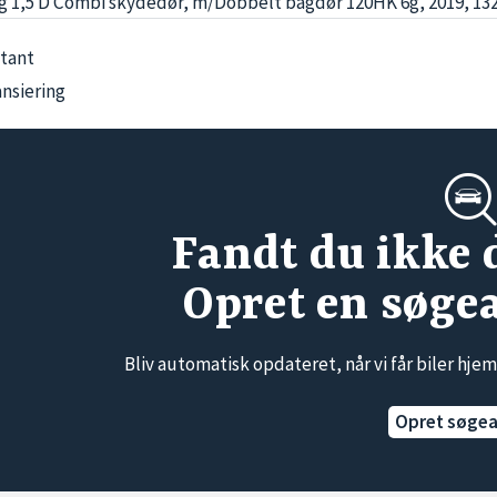
g 1,5 D Combi skydedør, m/Dobbelt bagdør 120HK 6g, 2019, 132
tant
ansiering
Fandt du ikke 
Opret en søge
Bliv automatisk opdateret, når vi får biler hjem
Opret søge