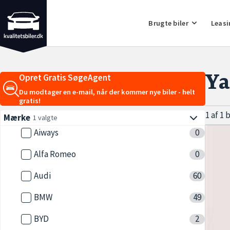
Brugte biler
Leasi
Ya
Opret Gratis SøgeAgent
Du modtager en e-mail, når der kommer nye biler - helt
gratis!
1 af 1 
Mærke
1 valgte
Aiways
0
Alfa Romeo
0
Audi
60
BMW
49
BYD
2