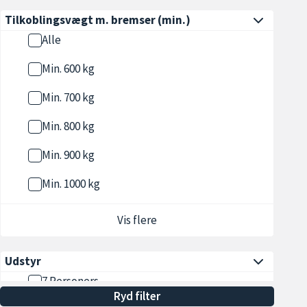
Tilkoblingsvægt m. bremser
(min.)
Alle
Min. 600 kg
Min. 700 kg
Min. 800 kg
Min. 900 kg
Min. 1000 kg
Vis flere
Udstyr
7 Personers
Ryd filter