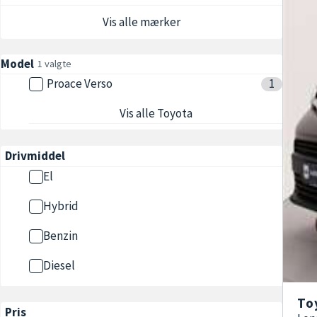
Vis alle mærker
Model
1 valgte
Proace Verso
1
Vis alle Toyota
Drivmiddel
El
Hybrid
Benzin
Diesel
To
Pris