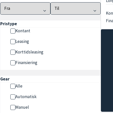
Lon
Kon
Fin
Pristype
Kontant
Leasing
Korttidsleasing
Finansiering
Gear
Alle
Automatisk
Manuel