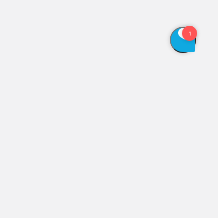
Vis åbningstider
Genveje