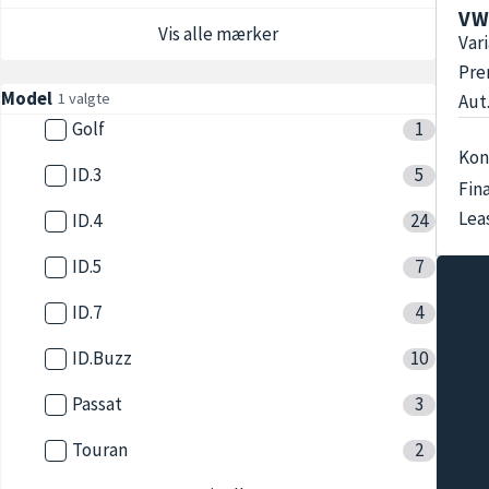
VW
Vis alle mærker
Var
Pre
Model
1 valgte
Aut.
Golf
1
Kon
ID.3
5
Fin
Lea
ID.4
24
ID.5
7
ID.7
4
ID.Buzz
10
Passat
3
Touran
2