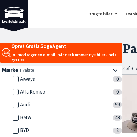
Brugte biler
Leasi
Pa
Opret Gratis SøgeAgent
Du modtager en e-mail, når der kommer nye biler - helt
gratis!
3 af 3 
Mærke
1 valgte
Aiways
0
Alfa Romeo
0
Audi
59
BMW
49
BYD
2