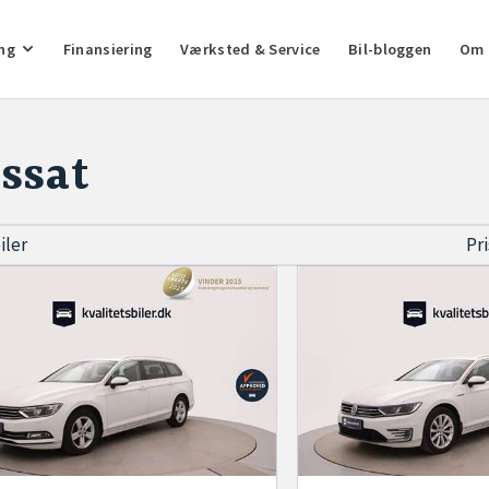
ng
Finansiering
Værksted & Service
Bil-bloggen
Om 
ssat
biler
Pr