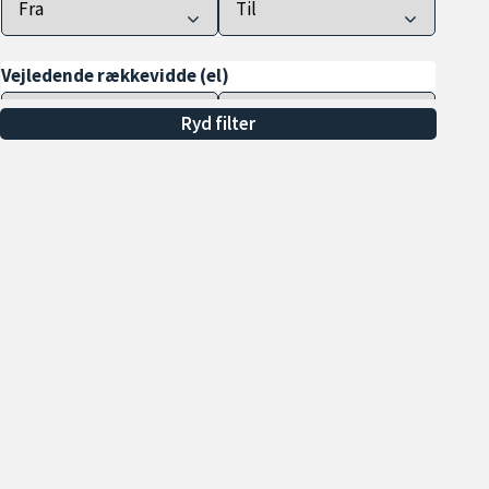
Vejledende rækkevidde (el)
Ryd filter
Farve
Drivhjul
Antal døre
Tilkoblingsvægt m. bremser
(min.)
Alle
Min. 600 kg
Åbningstider
Sa
Min. 700 kg
Hverdage 09.00 - 17.00
To