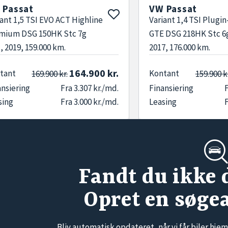
 Passat
VW Passat
iant 1,5 TSI EVO ACT Highline
Variant 1,4 TSI Plugi
mium DSG 150HK Stc 7g
GTE DSG 218HK Stc 6g
, 2019, 159.000 km.
2017, 176.000 km.
164.900 kr.
tant
Kontant
169.900 kr.
159.900 k
ansiering
Fra 3.307 kr./md.
Finansiering
F
sing
Fra 3.000 kr./md.
Leasing
F
Fandt du ikke 
Opret en søge
Bliv automatisk opdateret, når vi får biler hjem