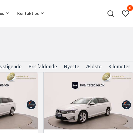
0
os
Kontakt os
is stigende
Pris faldende
Nyeste
Ældste
Kilometer