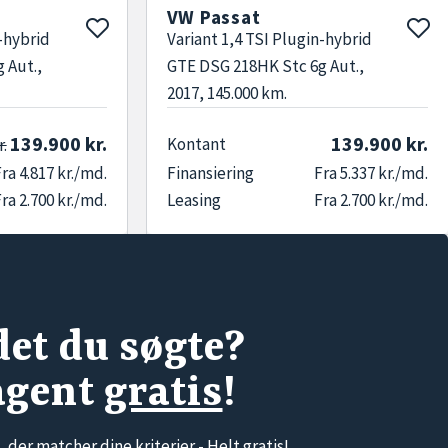
VW Passat
n-hybrid
Variant 1,4 TSI Plugin-hybrid
 Aut.,
GTE DSG 218HK Stc 6g Aut.,
2017, 145.000 km.
139.900 kr.
139.900 kr.
Kontant
r.
ra 4.817 kr./md.
Finansiering
Fra 5.337 kr./md.
ra 2.700 kr./md.
Leasing
Fra 2.700 kr./md.
det du søgte?
agent
gratis
!
, der matcher dine kriterier -
Helt gratis!