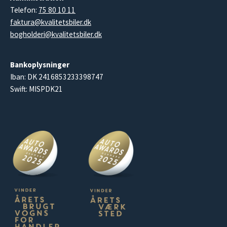
Telefon:
75 80 10 11
faktura@kvalitetsbiler.dk
bogholderi@kvalitetsbiler.dk
Bankoplysninger
Iban: DK 2416853233398747
Swift: MISPDK21