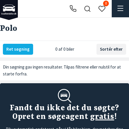
0
Polo
Ret søgning
0 af 0 biler
Sortér efter
Din søgning gav ingen resultater. Tilpas filtrene eller
nulstil
for at
starte forfra.
Fandt du ikke det du søgte?
Opret en søgeagent
gratis
!