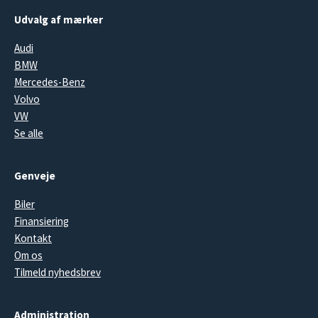
Udvalg af mærker
Audi
BMW
Mercedes-Benz
Volvo
VW
Se alle
Genveje
Biler
Finansiering
Kontakt
Om os
Tilmeld nyhedsbrev
Administration