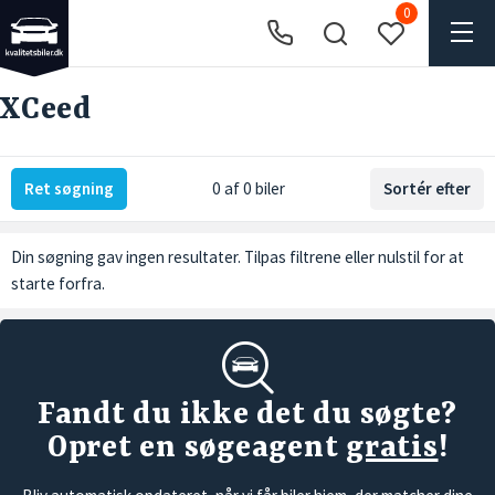
0
XCeed
Ret søgning
0 af 0 biler
Sortér efter
Din søgning gav ingen resultater. Tilpas filtrene eller
nulstil
for at
starte forfra.
Fandt du ikke det du søgte?
Opret en søgeagent
gratis
!