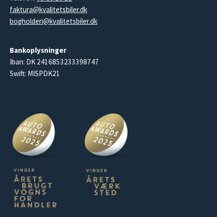
faktura@kvalitetsbiler.dk
bogholderi@kvalitetsbiler.dk
Bankoplysninger
Iban: DK 2416853233398747
Swift: MISPDK21