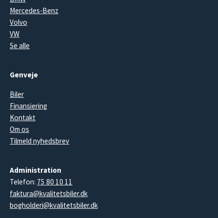
Mercedes-Benz
Volvo
VW
Se alle
Genveje
Biler
Finansiering
Kontakt
Om os
Tilmeld nyhedsbrev
Administration
Telefon:
75 80 10 11
faktura@kvalitetsbiler.dk
bogholderi@kvalitetsbiler.dk