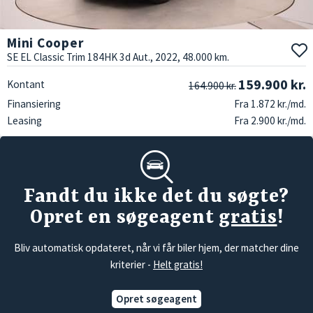
Mini Cooper
SE EL Classic Trim 184HK 3d Aut., 2022, 48.000 km.
159.900 kr.
Kontant
164.900 kr.
Finansiering
Fra 1.872 kr./md.
Leasing
Fra 2.900 kr./md.
Fandt du ikke det du søgte?
Opret en søgeagent
gratis
!
Bliv automatisk opdateret, når vi får biler hjem, der matcher dine
kriterier -
Helt gratis!
Opret søgeagent