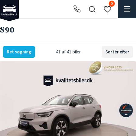
0
S90
Ret søgning
41 af 41 biler
Sortér efter