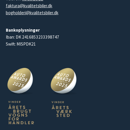
faktura@kvalitetsbiler.dk
bogholderi@kvalitetsbiler.dk
Bankoplysninger
Iban: DK 2416853233398747
Swift: MISPDK21