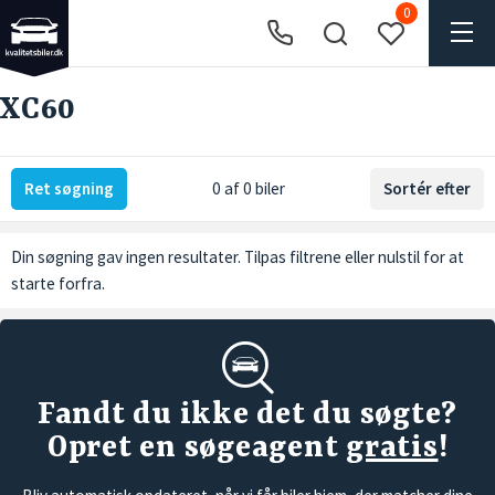
0
XC60
Ret søgning
0 af 0 biler
Sortér efter
Din søgning gav ingen resultater. Tilpas filtrene eller
nulstil
for at
starte forfra.
Fandt du ikke det du søgte?
Opret en søgeagent
gratis
!