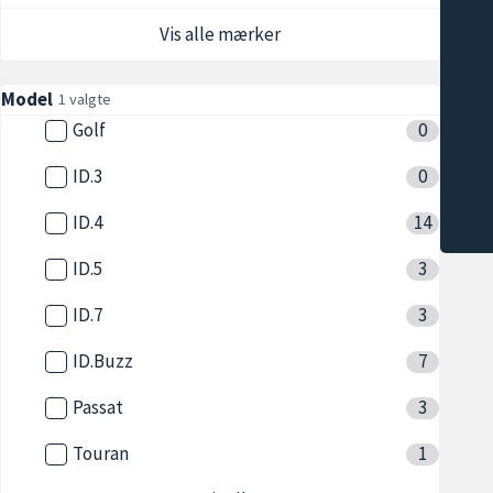
Vis alle mærker
Model
1 valgte
Golf
0
ID.3
0
ID.4
14
ID.5
3
ID.7
3
ID.Buzz
7
Passat
3
Touran
1