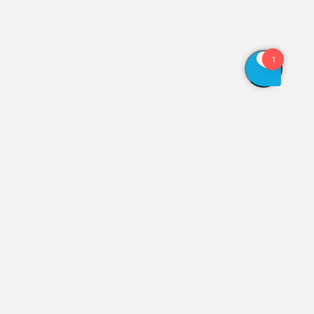
Vis åbningstider
Genveje