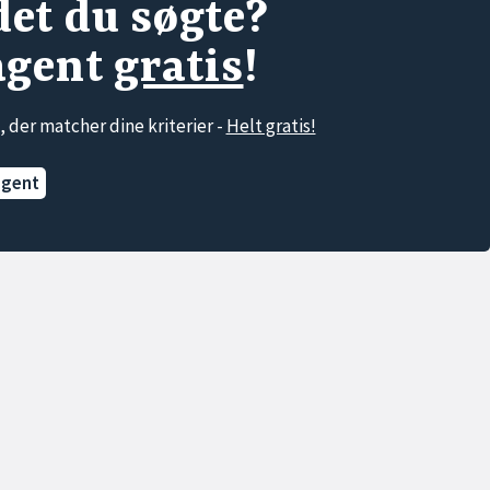
det du søgte?
agent
gratis
!
, der matcher dine kriterier -
Helt gratis!
agent