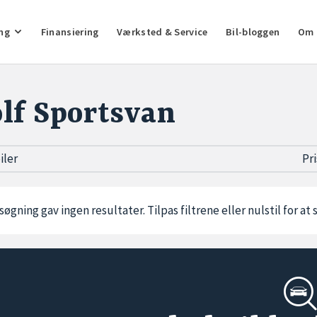
ng
Finansiering
Værksted & Service
Bil-bloggen
Om 
lf Sportsvan
biler
Pr
søgning gav ingen resultater. Tilpas filtrene eller
nulstil
for at 