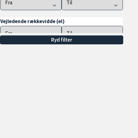
Vejledende rækkevidde (el)
Ryd filter
Farve
Drivhjul
Antal døre
Tilkoblingsvægt m. bremser
(min.)
Alle
Min. 600 kg
Min. 700 kg
Åbningstider
Sa