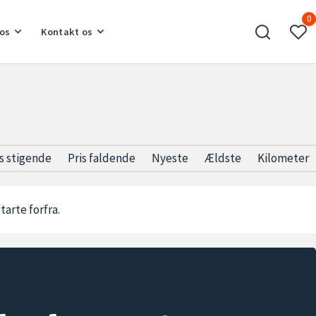
0
os
Kontakt os
is stigende
Pris faldende
Nyeste
Ældste
Kilometer
starte forfra.