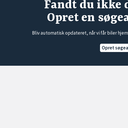
Fandt du ikke 
Opret en søge
Bliv automatisk opdateret, når vi får biler hjem
Opret søge