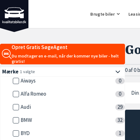
Brugte biler
Leasi
Go
Opret Gratis SøgeAgent
Du modtager en e-mail, når der kommer nye biler - helt
gratis!
0 af 0 
Mærke
1 valgte
Aiways
0
Din 
Alfa Romeo
0
Audi
29
BMW
32
BYD
1