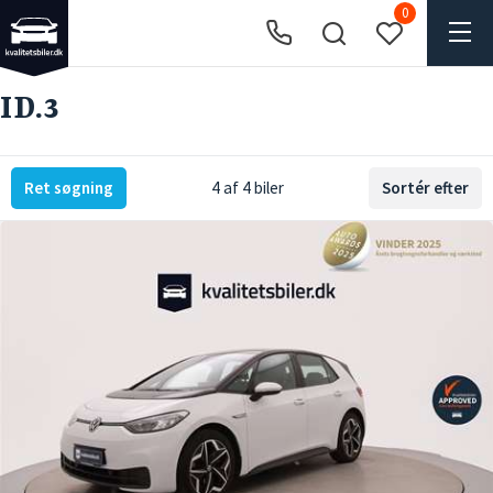
0
ID.3
Ret søgning
4 af 4 biler
Sortér efter