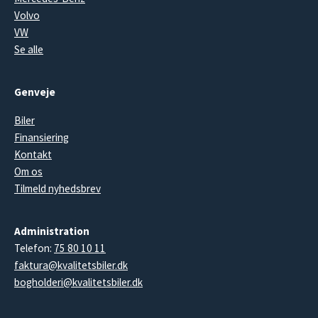
Volvo
VW
Se alle
Genveje
Biler
Finansiering
Kontakt
Om os
Tilmeld nyhedsbrev
Administration
Telefon:
75 80 10 11
faktura@kvalitetsbiler.dk
bogholderi@kvalitetsbiler.dk