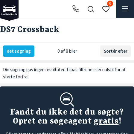
0
DS7 Crossback
Ret søgning
0 af 0 biler
Sortér efter
Din søgning gav ingen resultater. Tilpas filtrene eller
nulstil
for at
starte forfra.
Fandt du ikke det du søgte?
Opret en søgeagent
gratis
!