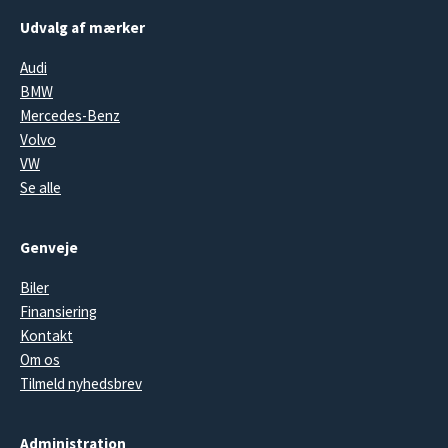
Udvalg af mærker
Audi
BMW
Mercedes-Benz
Volvo
VW
Se alle
Genveje
Biler
Finansiering
Kontakt
Om os
Tilmeld nyhedsbrev
Administration