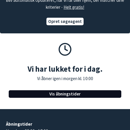
Bliv automatisk opdateret, når vi får biler hjem, der matcher dine
kriterier -
Helt gratis!
Opret søgeagent
Vi har lukket for i dag.
Vi åbner igen i morgen kl. 10:00
Vis åbningstider
Åbningstider