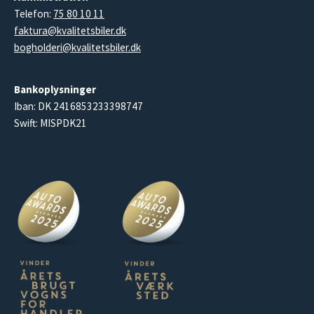
Telefon:
75 80 10 11
faktura@kvalitetsbiler.dk
bogholderi@kvalitetsbiler.dk
Bankoplysninger
Iban: DK 2416853233398747
Swift: MISPDK21