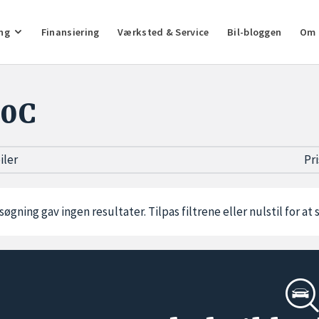
ng
Finansiering
Værksted & Service
Bil-bloggen
Om 
00C
biler
Pr
søgning gav ingen resultater. Tilpas filtrene eller
nulstil
for at 