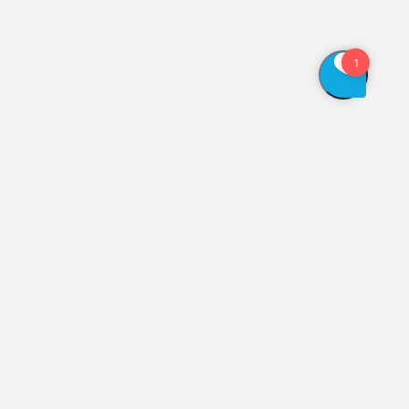
Vis åbningstider
Genveje