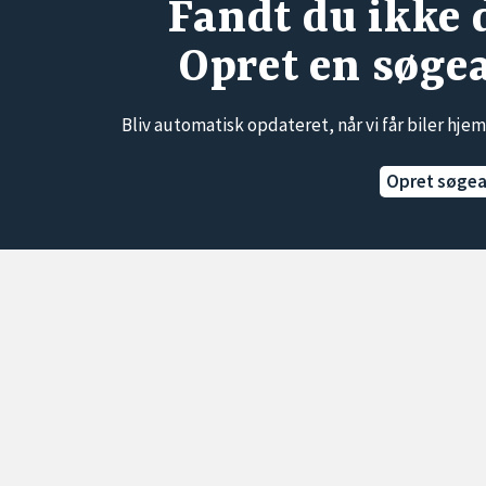
Fandt du ikke 
Opret en søge
Bliv automatisk opdateret, når vi får biler hjem
Opret søge