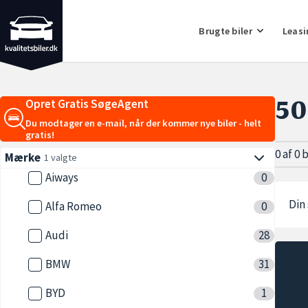
Brugte biler
Leasi
5
Opret Gratis SøgeAgent
Du modtager en e-mail, når der kommer nye biler - helt
gratis!
0 af 0 
Mærke
1 valgte
Aiways
0
Din 
Alfa Romeo
0
Audi
28
BMW
31
BYD
1