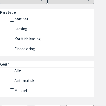
Pristype
Kontant
Leasing
Korttidsleasing
Finansiering
Gear
Alle
Automatisk
Manuel