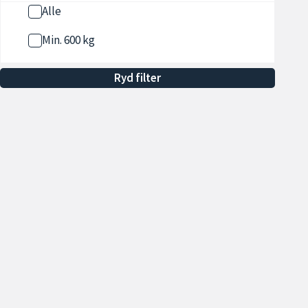
Alle
Min. 600 kg
Min. 700 kg
Ryd filter
Min. 800 kg
Min. 900 kg
Min. 1000 kg
Vis flere
Udstyr
7 Personers
Adaptiv fartpilot
Åbningstider
Sa
Hverdage 09.00 - 17.00
To