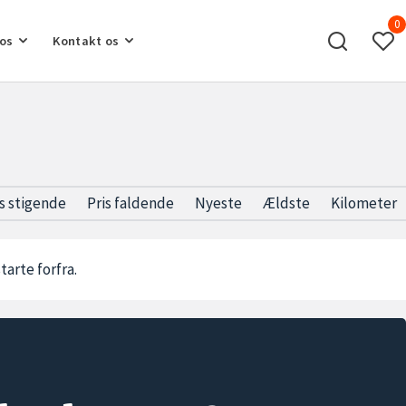
0
os
Kontakt os
is stigende
Pris faldende
Nyeste
Ældste
Kilometer
starte forfra.