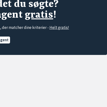
det du søgte?
agent
gratis
!
, der matcher dine kriterier -
Helt gratis!
agent