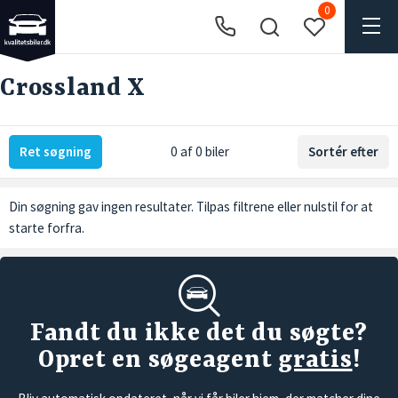
0
Crossland X
Ret søgning
0 af 0 biler
Sortér efter
Din søgning gav ingen resultater. Tilpas filtrene eller
nulstil
for at
starte forfra.
Fandt du ikke det du søgte?
Opret en søgeagent
gratis
!