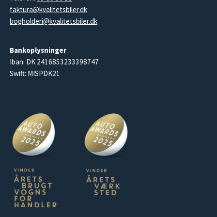
faktura@kvalitetsbiler.dk
bogholderi@kvalitetsbiler.dk
Bankoplysninger
Iban: DK 2416853233398747
Swift: MISPDK21