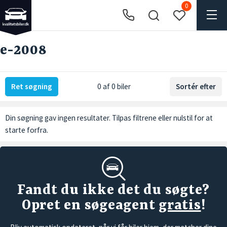
0
e-2008
Ret søgning
0 af 0 biler
Sortér efter
Din søgning gav ingen resultater. Tilpas filtrene eller
nulstil
for at
starte forfra.
Fandt du ikke det du søgte?
Opret en søgeagent
gratis
!