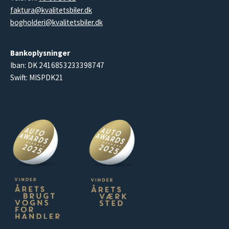
faktura@kvalitetsbiler.dk
bogholderi@kvalitetsbiler.dk
Bankoplysninger
Iban: DK 2416853233398747
Swift: MISPDK21