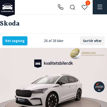
0
Skoda
Ret søgning
26 af 26 biler
Sortér efter