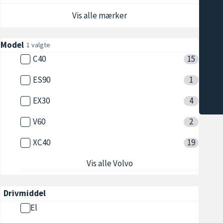
Vis alle mærker
Model
1 valgte
C40
15
ES90
1
EX30
4
V60
2
XC40
19
Vis alle Volvo
Drivmiddel
El