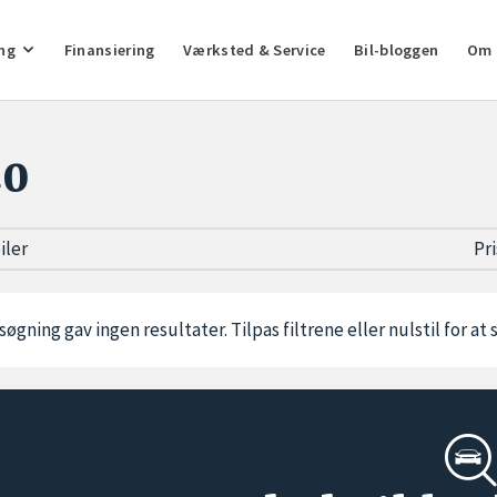
ng
Finansiering
Værksted & Service
Bil-bloggen
Om 
40
biler
Pr
søgning gav ingen resultater. Tilpas filtrene eller
nulstil
for at 