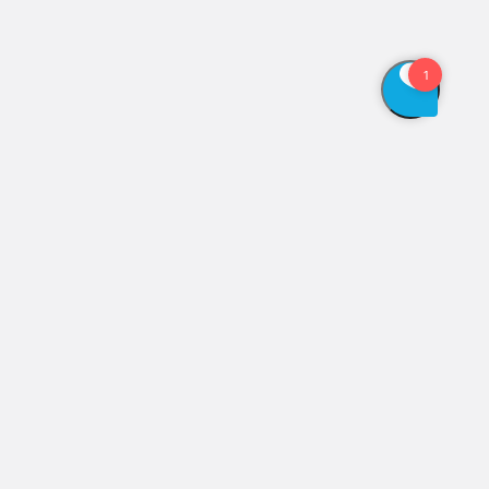
Vis åbningstider
Genveje