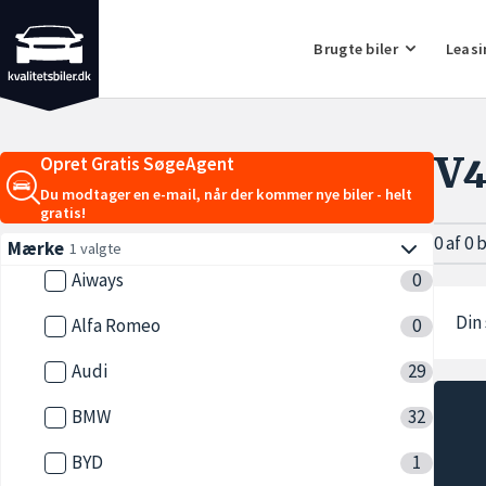
Brugte biler
Leasi
V
Opret Gratis SøgeAgent
Du modtager en e-mail, når der kommer nye biler - helt
gratis!
0 af 0 
Mærke
1 valgte
Aiways
0
Din 
Alfa Romeo
0
Audi
29
BMW
32
BYD
1