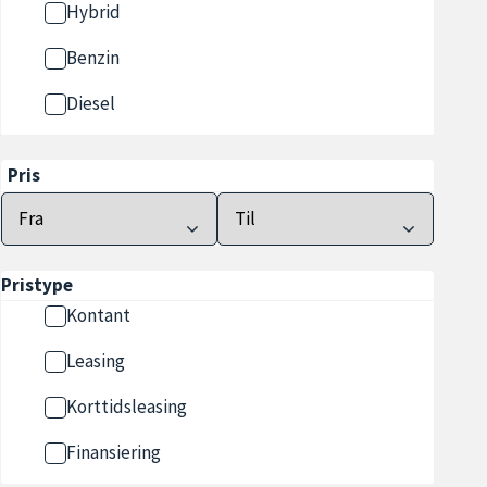
Hybrid
Benzin
Diesel
Pris
Pristype
Kontant
Leasing
Korttidsleasing
Finansiering