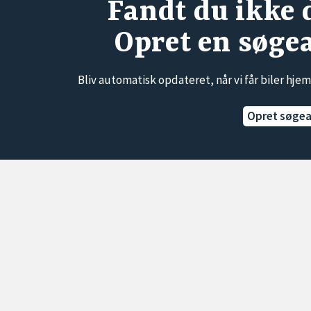
Fandt du ikke 
Opret en søge
Bliv automatisk opdateret, når vi får biler hjem
Opret søge