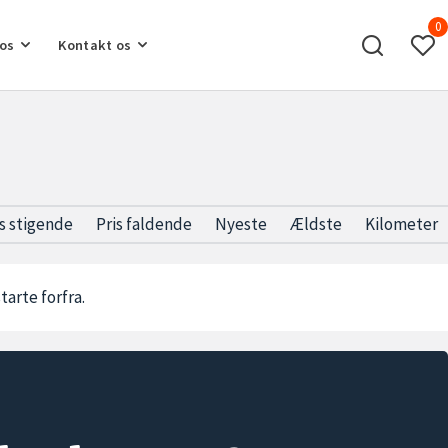
0
os
Kontakt os
is stigende
Pris faldende
Nyeste
Ældste
Kilometer
starte forfra.