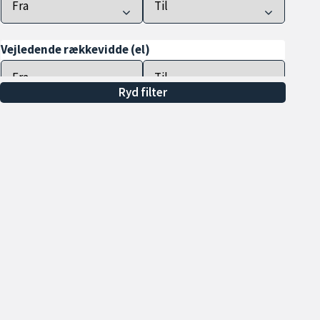
Vejledende rækkevidde (el)
Ryd filter
Farve
Drivhjul
Antal døre
Tilkoblingsvægt m. bremser
(min.)
Alle
Min. 600 kg
Min. 700 kg
Åbningstider
Sa