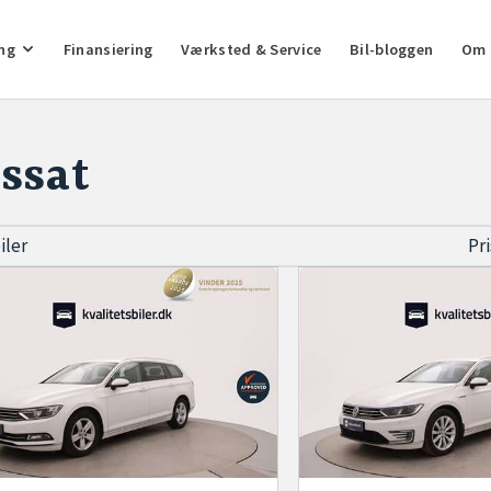
ng
Finansiering
Værksted & Service
Bil-bloggen
Om 
ssat
biler
Pr