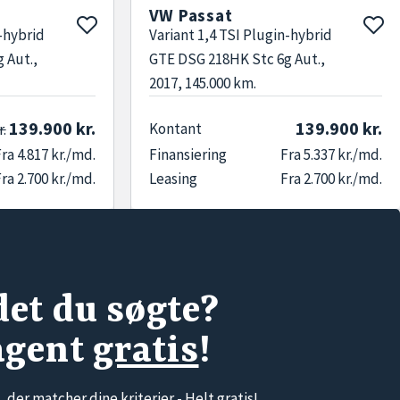
VW Passat
n-hybrid
Variant 1,4 TSI Plugin-hybrid
 Aut.,
GTE DSG 218HK Stc 6g Aut.,
2017, 145.000 km.
139.900 kr.
139.900 kr.
Kontant
r.
ra 4.817 kr./md.
Finansiering
Fra 5.337 kr./md.
ra 2.700 kr./md.
Leasing
Fra 2.700 kr./md.
det du søgte?
agent
gratis
!
, der matcher dine kriterier -
Helt gratis!