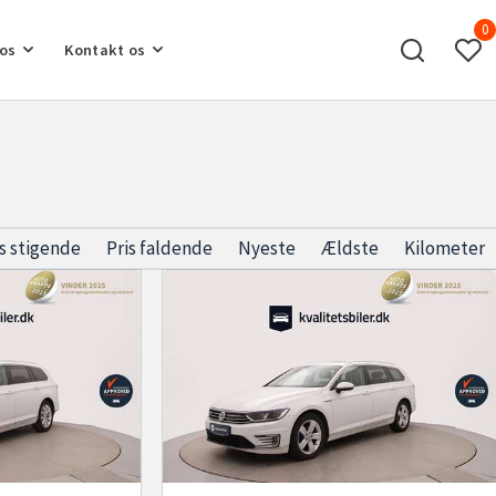
0
os
Kontakt os
is stigende
Pris faldende
Nyeste
Ældste
Kilometer