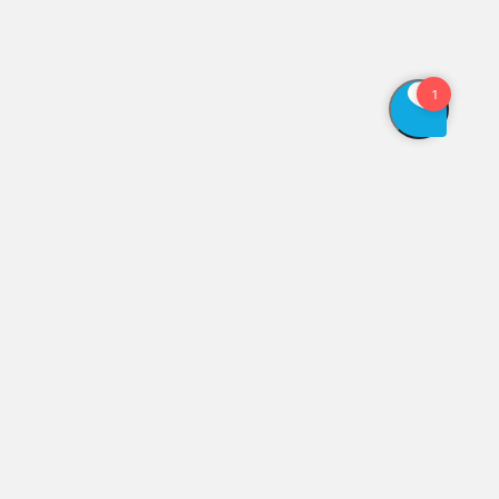
Vis åbningstider
Genveje