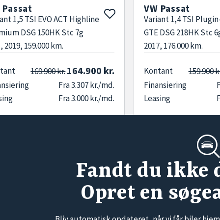
 Passat
VW Passat
iant 1,5 TSI EVO ACT Highline
Variant 1,4 TSI Plugi
mium DSG 150HK Stc 7g
GTE DSG 218HK Stc 6g
, 2019, 159.000 km.
2017, 176.000 km.
164.900 kr.
tant
Kontant
169.900 kr.
159.900 k
ansiering
Fra 3.307 kr./md.
Finansiering
F
sing
Fra 3.000 kr./md.
Leasing
F
Fandt du ikke 
Opret en søge
Bliv automatisk opdateret, når vi får biler hjem