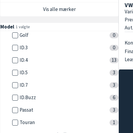
VW
Vis alle mærker
Var
Pre
Model
1 valgte
Aut.
Golf
0
Kon
ID.3
0
Fin
Lea
ID.4
13
ID.5
3
ID.7
3
ID.Buzz
6
Passat
3
Touran
1