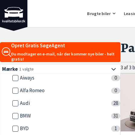
Brugte biler
Leasi
Pa
Opret Gratis SøgeAgent
Du modtager en e-mail, når der kommer nye biler - helt
gratis!
3 af 3 
Mærke
1 valgte
Aiways
0
Alfa Romeo
0
Audi
28
BMW
31
BYD
1