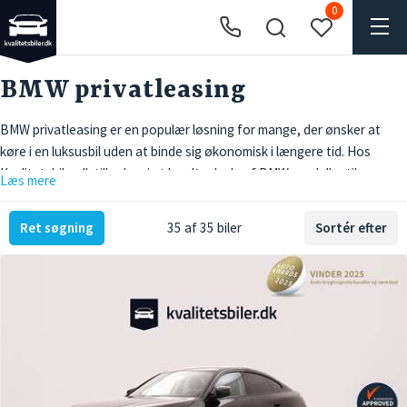
0
BMW privatleasing
BMW privatleasing er en populær løsning for mange, der ønsker at
køre i en luksusbil uden at binde sig økonomisk i længere tid. Hos
Kvalitetsbiler.dk tilbyder vi et bredt udvalg af BMW-modeller til
Læs mere
privatleasing, hvilket giver dig fleksibilitet og frihed til at vælge den bil,
der passer bedst til dine behov. Med mere end 40 års erfaring i
Ret søgning
35 af 35 biler
Sortér efter
bilbranchen og en familieejet virksomhed, der sætter kvalitet og
kundetilfredshed i højsædet, er vi det oplagte valg, når du skal
privatlease en BMW. Vores engagement og omfattende udvalg gør det
nemt for dig at finde den perfekte BMW til privatleasing.
Fordele ved privatleasing BMW
BMW privatleasing giver dig mulighed for at køre i en luksusbil uden at
bekymre dig om bilens værditab, hvilket gør det til en ideel løsning for