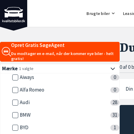
Brugte biler
Leasi
Du
Opret Gratis SøgeAgent
Du modtager en e-mail, når der kommer nye biler - helt
gratis!
0 af 0 
Mærke
1 valgte
Aiways
0
Din 
Alfa Romeo
0
Audi
28
BMW
31
BYD
1