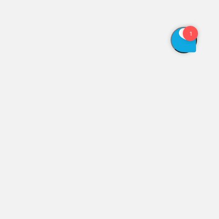
Vis åbningstider
Genveje