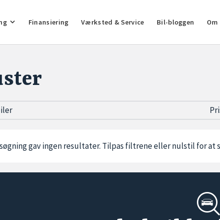
ng
Finansiering
Værksted & Service
Bil-bloggen
Om 
ster
biler
Pr
søgning gav ingen resultater. Tilpas filtrene eller
nulstil
for at 