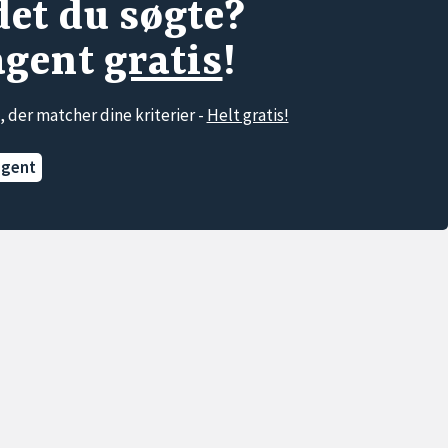
det du søgte?
agent
gratis
!
, der matcher dine kriterier -
Helt gratis!
agent