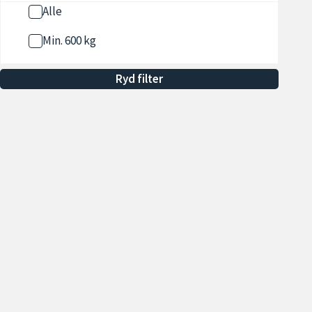
Alle
Min. 600 kg
Min. 700 kg
Ryd filter
Min. 800 kg
Min. 900 kg
Min. 1000 kg
Vis flere
Udstyr
7 Personers
Adaptiv fartpilot
Åbningstider
Sa
Hverdage 09.00 - 17.00
To