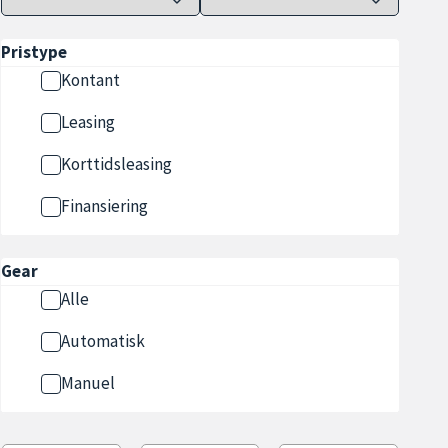
Pristype
Kontant
Leasing
Korttidsleasing
Finansiering
Gear
Alle
Automatisk
Manuel