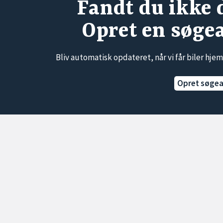
Fandt du ikke 
Opret en søge
Bliv automatisk opdateret, når vi får biler hjem
Opret søge