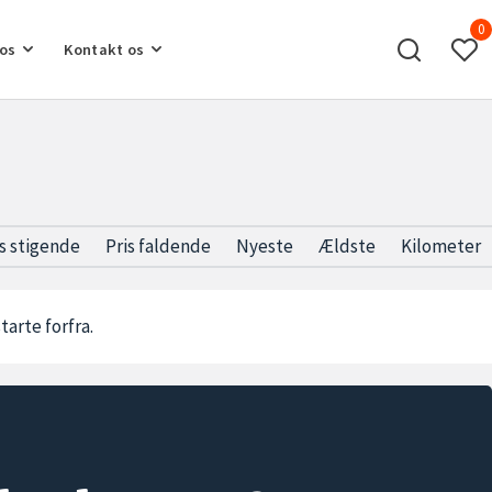
0
os
Kontakt os
is stigende
Pris faldende
Nyeste
Ældste
Kilometer
starte forfra.