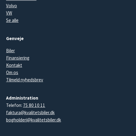
Volvo
VW
Se alle
Genveje
Biler
Finansiering
Kontakt
Om os
Tilmeld nyhedsbrev
Administration
Telefon:
75 80 10 11
faktura@kvalitetsbiler.dk
bogholderi@kvalitetsbiler.dk