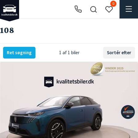
0
108
Ret søgning
1 af 1 biler
Sortér efter