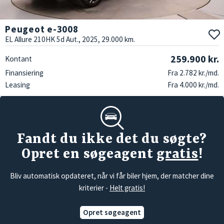
Peugeot e-3008
EL Allure 210HK 5d Aut., 2025, 29.000 km.
259.900 kr.
Kontant
Finansiering
Fra 2.782 kr./md.
Leasing
Fra 4.000 kr./md.
Fandt du ikke det du søgte?
Opret en søgeagent
gratis
!
Bliv automatisk opdateret, når vi får biler hjem, der matcher dine
kriterier -
Helt gratis!
Opret søgeagent