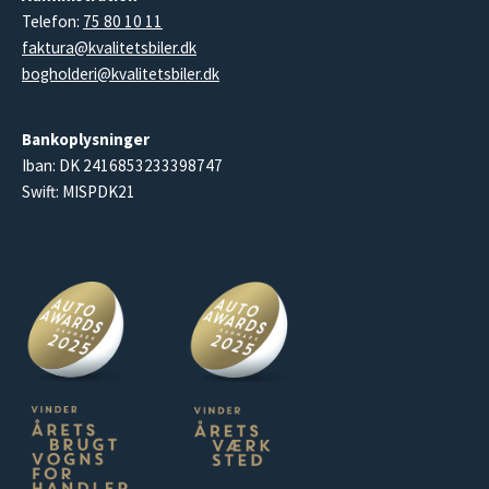
Telefon:
75 80 10 11
faktura@kvalitetsbiler.dk
bogholderi@kvalitetsbiler.dk
Bankoplysninger
Iban: DK 2416853233398747
Swift: MISPDK21