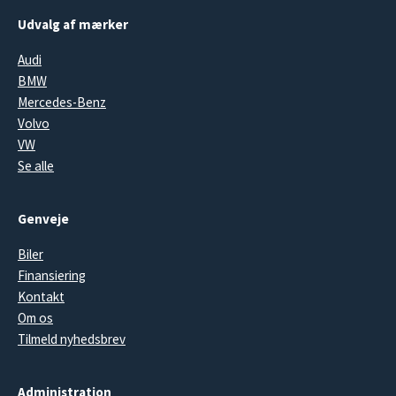
Udvalg af mærker
Audi
BMW
Mercedes-Benz
Volvo
VW
Se alle
Genveje
Biler
Finansiering
Kontakt
Om os
Tilmeld nyhedsbrev
Administration