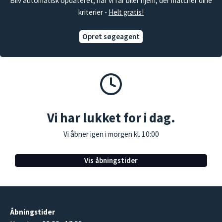
Bliv automatisk opdateret, når vi får biler hjem, der matcher dine
kriterier -
Helt gratis!
Opret søgeagent
Vi har lukket for i dag.
Vi åbner igen i morgen kl. 10:00
Vis åbningstider
Åbningstider