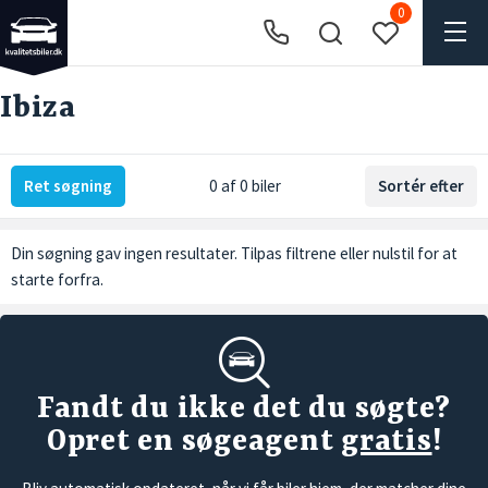
0
Ibiza
Ret søgning
0 af 0 biler
Sortér efter
Din søgning gav ingen resultater. Tilpas filtrene eller
nulstil
for at
starte forfra.
Fandt du ikke det du søgte?
Opret en søgeagent
gratis
!