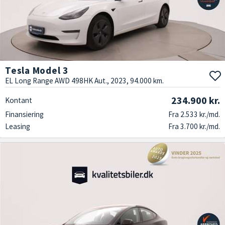
en topmoderne elbil uden de langsigtede forpligtelser, der følger med
at eje en bil. Med Tesla privatleasing hos Kvalitetsbiler.dk får du
fordelene ved en avanceret elbil, samtidig med at du undgår store
udbetalinger og vedligeholdelsesomkostninger. Kontakt os i dag og
oplev, hvor nemt og bekvemt det kan være at privatlease en Tesla hos
Kvalitetsbiler.dk. Vores dedikerede team står klar til at hjælpe dig med
Tesla Model 3
at finde den rette model og skræddersy en leasingaftale, der passer til
EL Long Range AWD 498HK Aut., 2023, 94.000 km.
dine behov og budget.
234.900 kr.
Kontant
Finansiering
Fra 2.533 kr./md.
Leasing
Fra 3.700 kr./md.