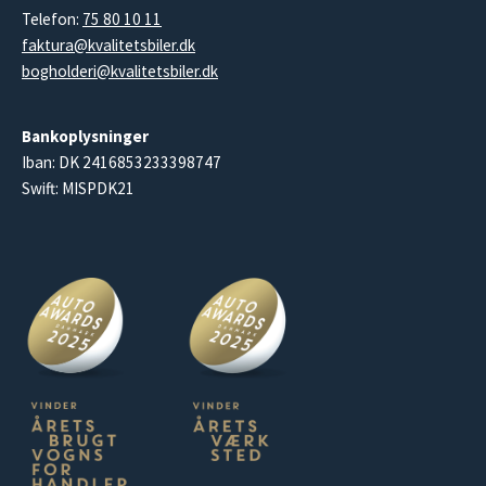
Telefon:
75 80 10 11
faktura@kvalitetsbiler.dk
bogholderi@kvalitetsbiler.dk
Bankoplysninger
Iban: DK 2416853233398747
Swift: MISPDK21