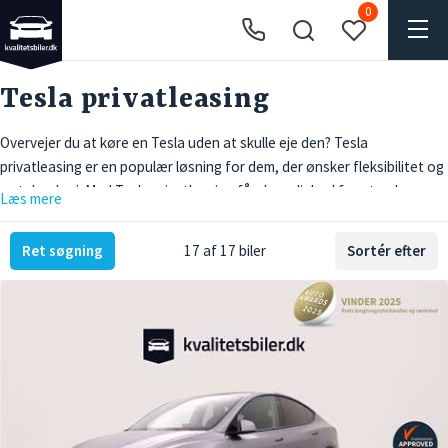
0
Tesla privatleasing
Overvejer du at køre en Tesla uden at skulle eje den? Tesla
privatleasing er en populær løsning for dem, der ønsker fleksibilitet og
ny teknologi. Med Tesla privatleasing får du mulighed for at opleve en
Læs mere
af verdens mest innovative elbiler, uden de store økonomiske
forpligtelser, der følger med at eje en bil. Privatleasing af Tesla giver
Ret søgning
17 af 17 biler
Sortér efter
dig adgang til avancerede funktioner, høj ydeevne og miljøvenlig
kørsel, alt sammen pakket ind i en attraktiv månedlig leasingydelse.
Uanset om du pendler til arbejde eller nyder lange køreture, tilbyder
Tesla privatleasing en praktisk og økonomisk fordelagtig måde at køre
en luksuriøs elbil på.
Fordelene ved privatleasing af en
Tesla