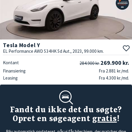
Tesla Model Y
EL Performance AWD 534HK 5d Aut., 2023, 99.000 km.
269.900 kr.
Kontant
284.900 kr.
Finansiering
Fra 2.881 kr./md.
Leasing
Fra 4.300 kr./md.
Fandt du ikke det du søgte?
Opret en søgeagent
gratis
!
Bliv automatisk opdateret, når vi får biler hjem, der matcher dine