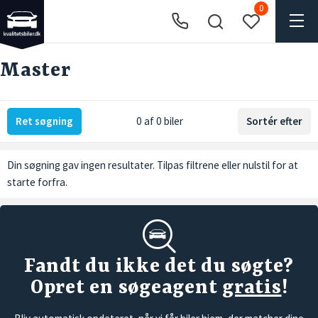
0
Master
Ret søgning
0 af 0 biler
Sortér efter
Din søgning gav ingen resultater. Tilpas filtrene eller
nulstil
for at
starte forfra.
Fandt du ikke det du søgte?
Opret en søgeagent
gratis
!