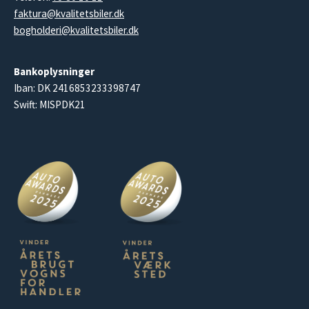
faktura@kvalitetsbiler.dk
bogholderi@kvalitetsbiler.dk
Bankoplysninger
Iban: DK 2416853233398747
Swift: MISPDK21