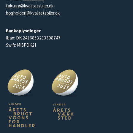
faktura@kvalitetsbiler.dk
bogholderi@kvalitetsbiler.dk
Bankoplysninger
Iban: DK 2416853233398747
Swift: MISPDK21