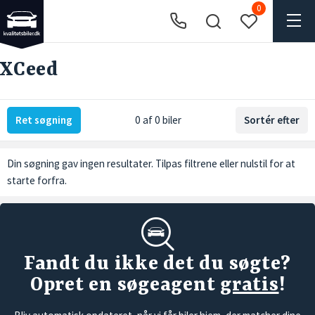
0
XCeed
Ret søgning
0 af 0 biler
Sortér efter
Din søgning gav ingen resultater. Tilpas filtrene eller
nulstil
for at
starte forfra.
Fandt du ikke det du søgte?
Opret en søgeagent
gratis
!